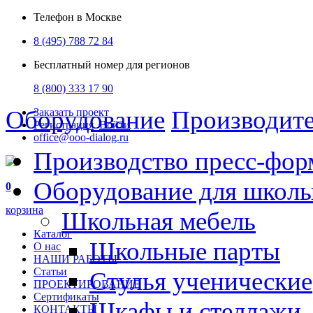
Телефон в Москве
8 (495) 788 72 84
Бесплатный номер для регионов
8 (800) 333 17 90
Оборудование
Производит
Заказать проект
Регистрация
Войти
office@ooo-dialog.ru
Производство пресс-фор
Оборудование для школ
0
корзина
Школьная мебель
Каталог
Школьные парты
О нас
НАШИ РАБОТЫ
Статьи
Стулья ученические
ПРОЕКТИРОВАНИЕ
Сертификаты
Шкафы и стеллажи
КОНТАКТЫ