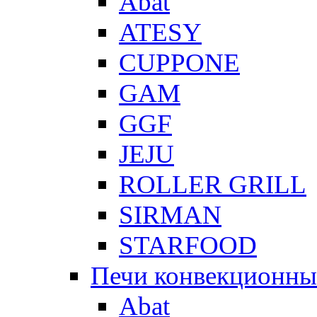
Abat
ATESY
CUPPONE
GAM
GGF
JEJU
ROLLER GRILL
SIRMAN
STARFOOD
Печи конвекционны
Abat