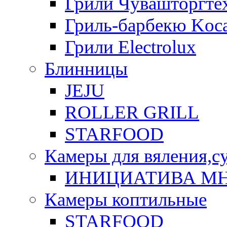
Грили Чувашторгте
Гриль-барбекю Koca
Грили Electrolux
Блинницы
JEJU
ROLLER GRILL
STARFOOD
Камеры для вяления,с
ИНИЦИАТИВА М
Камеры коптильные
STARFOOD