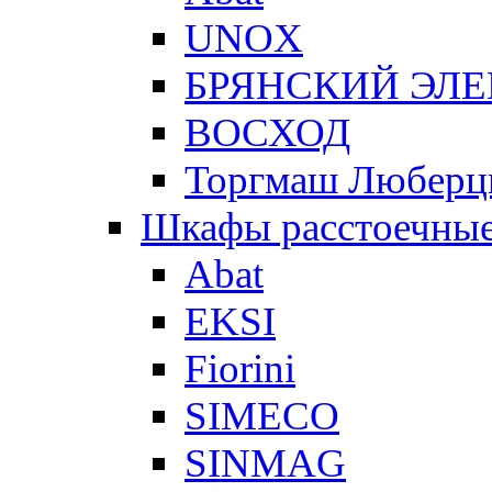
UNOX
БРЯНСКИЙ ЭЛ
ВОСХОД
Торгмаш Любер
Шкафы расстоечны
Abat
EKSI
Fiorini
SIMECO
SINMAG