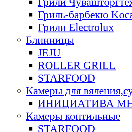
Грили Чувашторгте
Гриль-барбекю Koca
Грили Electrolux
Блинницы
JEJU
ROLLER GRILL
STARFOOD
Камеры для вяления,с
ИНИЦИАТИВА М
Камеры коптильные
STARFOOD