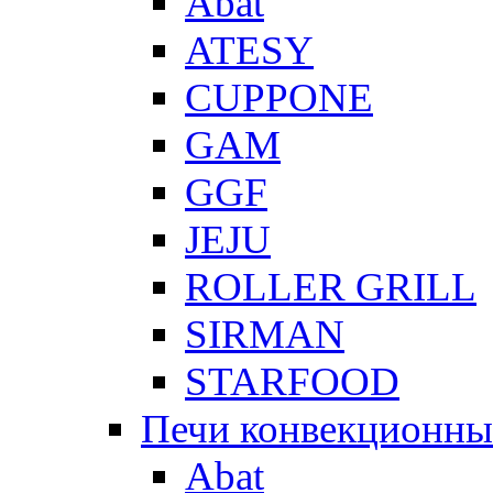
Abat
ATESY
CUPPONE
GAM
GGF
JEJU
ROLLER GRILL
SIRMAN
STARFOOD
Печи конвекционны
Abat