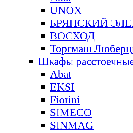
UNOX
БРЯНСКИЙ ЭЛ
ВОСХОД
Торгмаш Любер
Шкафы расстоечны
Abat
EKSI
Fiorini
SIMECO
SINMAG