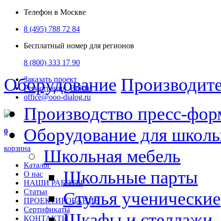
Телефон в Москве
8 (495) 788 72 84
Бесплатный номер для регионов
8 (800) 333 17 90
Оборудование
Производит
Заказать проект
Регистрация
Войти
office@ooo-dialog.ru
Производство пресс-фор
Оборудование для школ
0
корзина
Школьная мебель
Каталог
Школьные парты
О нас
НАШИ РАБОТЫ
Статьи
Стулья ученические
ПРОЕКТИРОВАНИЕ
Сертификаты
Шкафы и стеллажи
КОНТАКТЫ