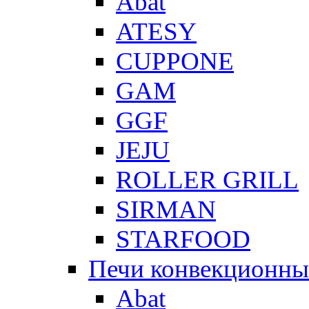
Abat
ATESY
CUPPONE
GAM
GGF
JEJU
ROLLER GRILL
SIRMAN
STARFOOD
Печи конвекционны
Abat