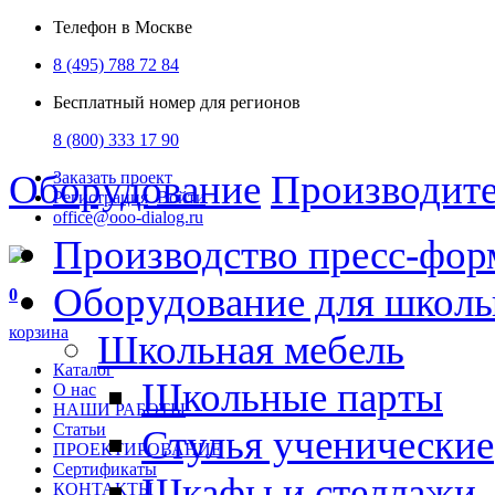
Телефон в Москве
8 (495) 788 72 84
Бесплатный номер для регионов
8 (800) 333 17 90
Оборудование
Производит
Заказать проект
Регистрация
Войти
office@ooo-dialog.ru
Производство пресс-фор
Оборудование для школ
0
корзина
Школьная мебель
Каталог
Школьные парты
О нас
НАШИ РАБОТЫ
Статьи
Стулья ученические
ПРОЕКТИРОВАНИЕ
Сертификаты
Шкафы и стеллажи
КОНТАКТЫ