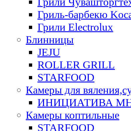
Грили Чувашторгте
Гриль-барбекю Koca
Грили Electrolux
Блинницы
JEJU
ROLLER GRILL
STARFOOD
Камеры для вяления,с
ИНИЦИАТИВА М
Камеры коптильные
STARFOOD