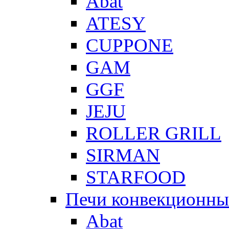
Abat
ATESY
CUPPONE
GAM
GGF
JEJU
ROLLER GRILL
SIRMAN
STARFOOD
Печи конвекционны
Abat