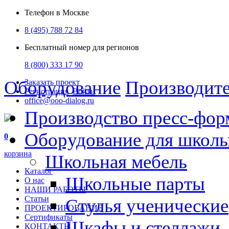
Телефон в Москве
8 (495) 788 72 84
Бесплатный номер для регионов
8 (800) 333 17 90
Оборудование
Производит
Заказать проект
Регистрация
Войти
office@ooo-dialog.ru
Производство пресс-фор
Оборудование для школ
0
корзина
Школьная мебель
Каталог
Школьные парты
О нас
НАШИ РАБОТЫ
Статьи
Стулья ученические
ПРОЕКТИРОВАНИЕ
Сертификаты
Шкафы и стеллажи
КОНТАКТЫ