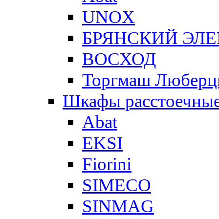
UNOX
БРЯНСКИЙ ЭЛ
ВОСХОД
Торгмаш Любер
Шкафы расстоечны
Abat
EKSI
Fiorini
SIMECO
SINMAG