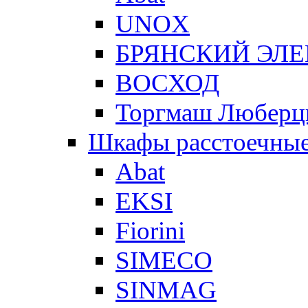
UNOX
БРЯНСКИЙ ЭЛ
ВОСХОД
Торгмаш Любер
Шкафы расстоечны
Abat
EKSI
Fiorini
SIMECO
SINMAG