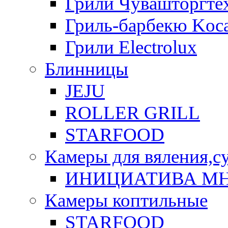
Грили Чувашторгте
Гриль-барбекю Koca
Грили Electrolux
Блинницы
JEJU
ROLLER GRILL
STARFOOD
Камеры для вяления,с
ИНИЦИАТИВА М
Камеры коптильные
STARFOOD