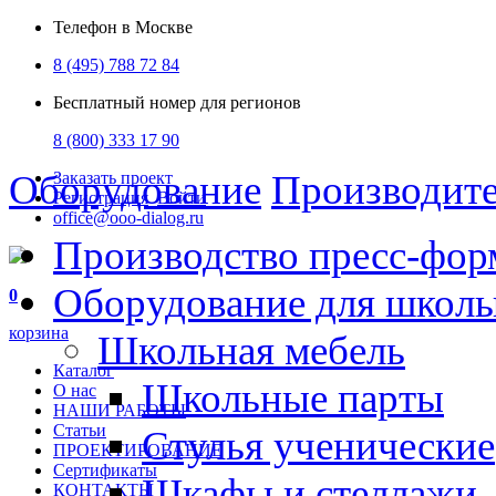
Телефон в Москве
8 (495) 788 72 84
Бесплатный номер для регионов
8 (800) 333 17 90
Оборудование
Производит
Заказать проект
Регистрация
Войти
office@ooo-dialog.ru
Производство пресс-фор
Оборудование для школ
0
корзина
Школьная мебель
Каталог
Школьные парты
О нас
НАШИ РАБОТЫ
Статьи
Стулья ученические
ПРОЕКТИРОВАНИЕ
Сертификаты
Шкафы и стеллажи
КОНТАКТЫ