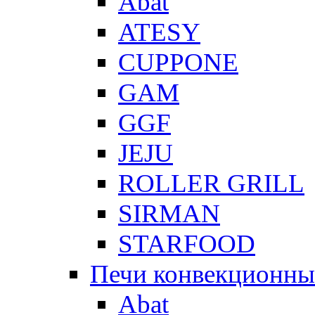
Abat
ATESY
CUPPONE
GAM
GGF
JEJU
ROLLER GRILL
SIRMAN
STARFOOD
Печи конвекционны
Abat