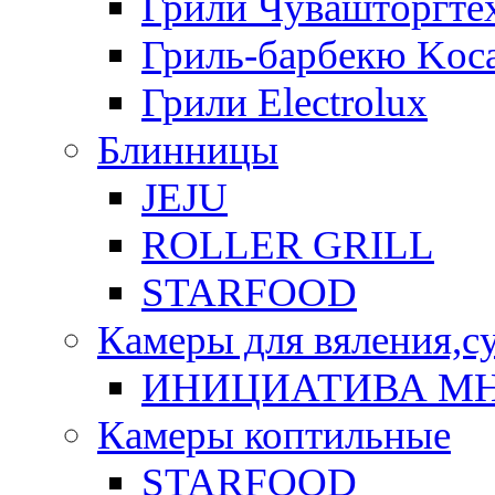
Грили Чувашторгте
Гриль-барбекю Koca
Грили Electrolux
Блинницы
JEJU
ROLLER GRILL
STARFOOD
Камеры для вяления,с
ИНИЦИАТИВА М
Камеры коптильные
STARFOOD