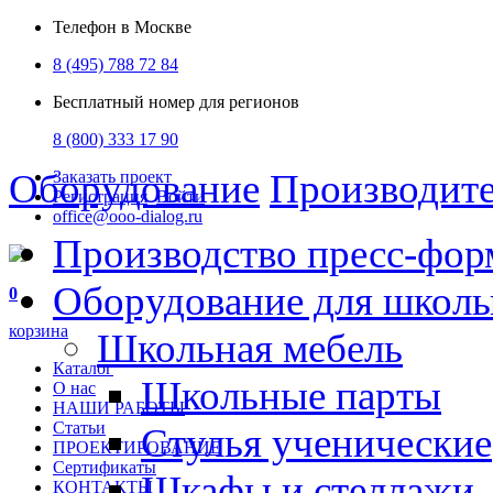
Телефон в Москве
8 (495) 788 72 84
Бесплатный номер для регионов
8 (800) 333 17 90
Оборудование
Производит
Заказать проект
Регистрация
Войти
office@ooo-dialog.ru
Производство пресс-фор
Оборудование для школ
0
корзина
Школьная мебель
Каталог
Школьные парты
О нас
НАШИ РАБОТЫ
Статьи
Стулья ученические
ПРОЕКТИРОВАНИЕ
Сертификаты
Шкафы и стеллажи
КОНТАКТЫ