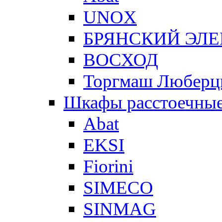
UNOX
БРЯНСКИЙ ЭЛ
ВОСХОД
Торгмаш Любер
Шкафы расстоечны
Abat
EKSI
Fiorini
SIMECO
SINMAG