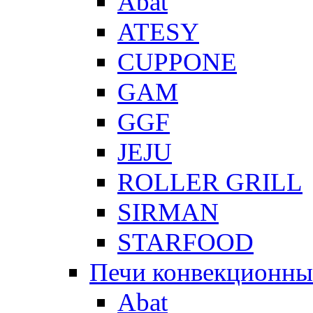
Abat
ATESY
CUPPONE
GAM
GGF
JEJU
ROLLER GRILL
SIRMAN
STARFOOD
Печи конвекционны
Abat