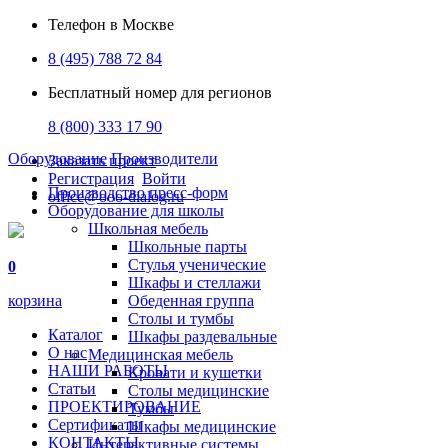
Телефон в Москве
8 (495) 788 72 84
Бесплатный номер для регионов
8 (800) 333 17 90
Оборудование
Производители
Заказать проект
Регистрация
Войти
Производство пресс-форм
office@ooo-dialog.ru
Оборудование для школы
Школьная мебель
Школьные парты
Стулья ученические
0
Шкафы и стеллажи
корзина
Обеденная группа
Столы и тумбы
Каталог
Шкафы раздевальные
О нас
Медицинская мебель
НАШИ РАБОТЫ
Кровати и кушетки
Статьи
Столы медицинские
ПРОЕКТИРОВАНИЕ
Тумбы
Сертификаты
Шкафы медицинские
КОНТАКТЫ
Интерактивные системы