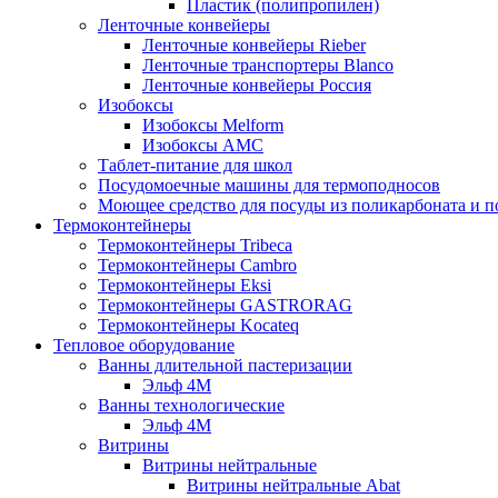
Пластик (полипропилен)
Ленточные конвейеры
Ленточные конвейеры Rieber
Ленточные транспортеры Blanco
Ленточные конвейеры Россия
Изобоксы
Изобоксы Melform
Изобоксы AMC
Таблет-питание для школ
Посудомоечные машины для термоподносов
Моющее средство для посуды из поликарбоната и 
Термоконтейнеры
Термоконтейнеры Tribeca
Термоконтейнеры Cambro
Термоконтейнеры Eksi
Термоконтейнеры GASTRORAG
Термоконтейнеры Kocateq
Тепловое оборудование
Ванны длительной пастеризации
Эльф 4М
Ванны технологические
Эльф 4М
Витрины
Витрины нейтральные
Витрины нейтральные Abat