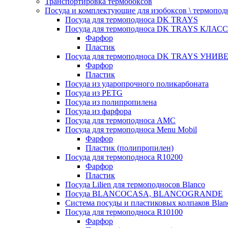
Транспортировка термобоксов
Посуда и комплектующие для изобоксов \ термопод
Посуда для термоподноса DK TRAYS
Посуда для термоподноса DK TRAYS КЛАСС
Фарфор
Пластик
Посуда для термоподноса DK TRAYS УНИВЕ
Фарфор
Пластик
Посуда из ударопрочного поликарбоната
Посуда из PETG
Посуда из полипропилена
Посуда из фарфора
Посуда для термоподноса AMC
Посуда для термоподноса Menu Mobil
Фарфор
Пластик (полипропилен)
Посуда для термоподноса R10200
Фарфор
Пластик
Посуда Lilien для термоподносов Blanco
Посуда BLANCOCASA, BLANCOGRANDE
Система посуды и пластиковых колпаков Blan
Посуда для термоподноса R10100
Фарфор