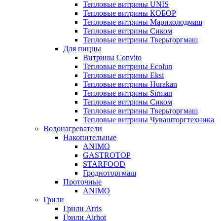
Тепловые витрины UNIS
Тепловые витрины КОБОР
Тепловые витрины Марихолодмаш
Тепловые витрины Сиком
Тепловые витрины Тверьторгмаш
Для пиццы
Витрины Convito
Тепловые витрины Ecolun
Тепловые витрины Eksi
Тепловые витрины Hurakan
Тепловые витрины Sirman
Тепловые витрины Сиком
Тепловые витрины Тверьторгмаш
Тепловые витрины Чувашторгтехника
Водонагреватели
Накопительные
ANIMO
GASTROTOP
STARFOOD
Гродноторгмаш
Проточные
ANIMO
Грили
Грили Arris
Грили Airhot