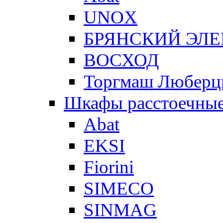
UNOX
БРЯНСКИЙ ЭЛ
ВОСХОД
Торгмаш Любер
Шкафы расстоечны
Abat
EKSI
Fiorini
SIMECO
SINMAG