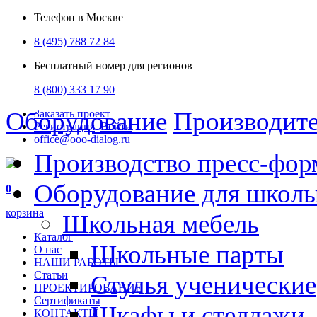
Телефон в Москве
8 (495) 788 72 84
Бесплатный номер для регионов
8 (800) 333 17 90
Оборудование
Производит
Заказать проект
Регистрация
Войти
office@ooo-dialog.ru
Производство пресс-фор
Оборудование для школ
0
корзина
Школьная мебель
Каталог
Школьные парты
О нас
НАШИ РАБОТЫ
Статьи
Стулья ученические
ПРОЕКТИРОВАНИЕ
Сертификаты
Шкафы и стеллажи
КОНТАКТЫ