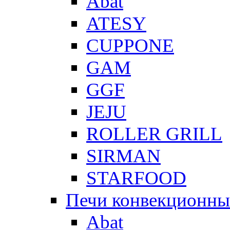
Abat
ATESY
CUPPONE
GAM
GGF
JEJU
ROLLER GRILL
SIRMAN
STARFOOD
Печи конвекционны
Abat