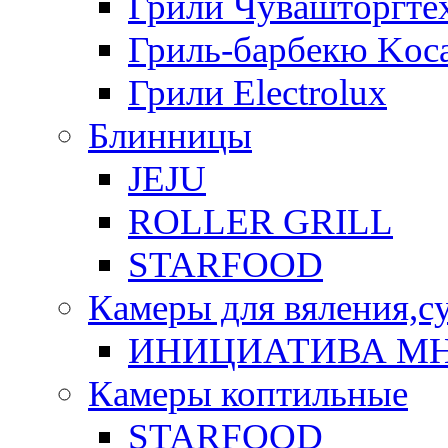
Грили Чувашторгте
Гриль-барбекю Koca
Грили Electrolux
Блинницы
JEJU
ROLLER GRILL
STARFOOD
Камеры для вяления,с
ИНИЦИАТИВА М
Камеры коптильные
STARFOOD