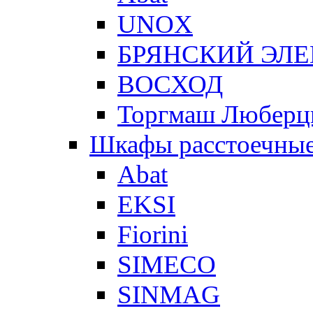
UNOX
БРЯНСКИЙ ЭЛ
ВОСХОД
Торгмаш Любер
Шкафы расстоечны
Abat
EKSI
Fiorini
SIMECO
SINMAG