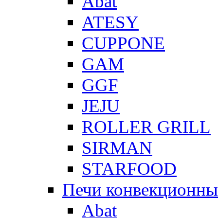
Abat
ATESY
CUPPONE
GAM
GGF
JEJU
ROLLER GRILL
SIRMAN
STARFOOD
Печи конвекционны
Abat