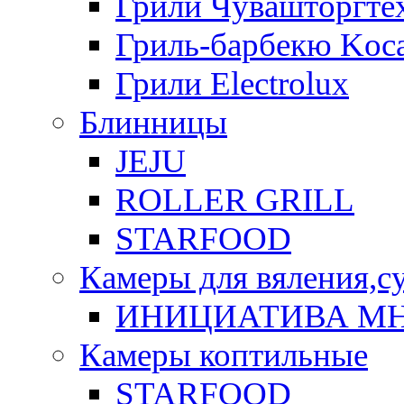
Грили Чувашторгте
Гриль-барбекю Koca
Грили Electrolux
Блинницы
JEJU
ROLLER GRILL
STARFOOD
Камеры для вяления,с
ИНИЦИАТИВА М
Камеры коптильные
STARFOOD