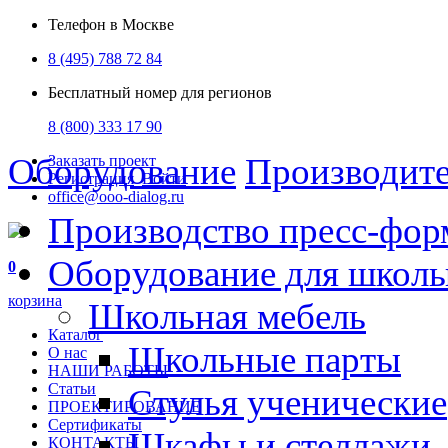
Телефон в Москве
8 (495) 788 72 84
Бесплатный номер для регионов
8 (800) 333 17 90
Оборудование
Производит
Заказать проект
Регистрация
Войти
office@ooo-dialog.ru
Производство пресс-фор
Оборудование для школ
0
корзина
Школьная мебель
Каталог
Школьные парты
О нас
НАШИ РАБОТЫ
Статьи
Стулья ученические
ПРОЕКТИРОВАНИЕ
Сертификаты
Шкафы и стеллажи
КОНТАКТЫ