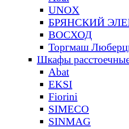
UNOX
БРЯНСКИЙ ЭЛ
ВОСХОД
Торгмаш Любер
Шкафы расстоечны
Abat
EKSI
Fiorini
SIMECO
SINMAG