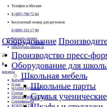
Телефон в Москве
8 (495) 788 72 84
Бесплатный номер для регионов
8 (800) 333 17 90
Оборудование
Производит
Заказать проект
Регистрация
Войти
office@ooo-dialog.ru
Производство пресс-фор
Оборудование для школ
0
корзина
Школьная мебель
Каталог
Школьные парты
О нас
НАШИ РАБОТЫ
Статьи
Стулья ученические
ПРОЕКТИРОВАНИЕ
Сертификаты
Шкафы и стеллажи
КОНТАКТЫ