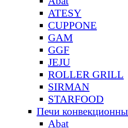
Abat
ATESY
CUPPONE
GAM
GGF
JEJU
ROLLER GRILL
SIRMAN
STARFOOD
Печи конвекционны
Abat