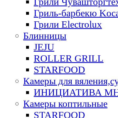
Грили Чувашторгте
Гриль-барбекю Koca
Грили Electrolux
Блинницы
JEJU
ROLLER GRILL
STARFOOD
Камеры для вяления,с
ИНИЦИАТИВА М
Камеры коптильные
STARFOOD