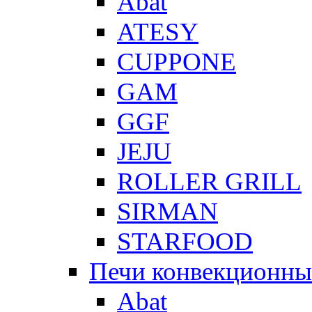
Abat
ATESY
CUPPONE
GAM
GGF
JEJU
ROLLER GRILL
SIRMAN
STARFOOD
Печи конвекционны
Abat