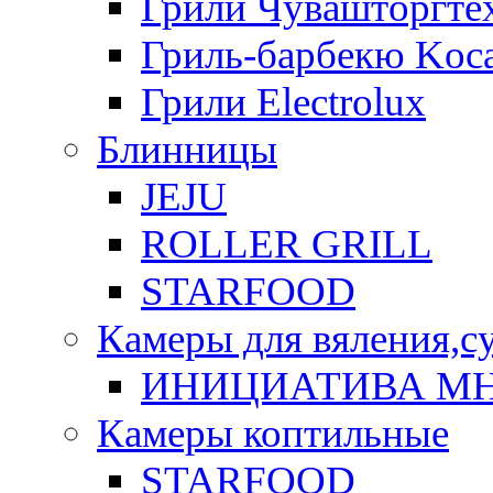
Грили Чувашторгте
Гриль-барбекю Koca
Грили Electrolux
Блинницы
JEJU
ROLLER GRILL
STARFOOD
Камеры для вяления,с
ИНИЦИАТИВА М
Камеры коптильные
STARFOOD