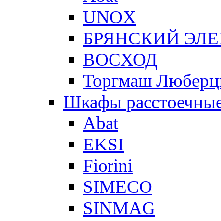
UNOX
БРЯНСКИЙ ЭЛ
ВОСХОД
Торгмаш Любер
Шкафы расстоечны
Abat
EKSI
Fiorini
SIMECO
SINMAG