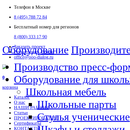
Телефон в Москве
8 (495) 788 72 84
Бесплатный номер для регионов
8 (800) 333 17 90
Оборудование
Производит
Заказать проект
Регистрация
Войти
office@ooo-dialog.ru
Производство пресс-фор
Оборудование для школ
0
корзина
Школьная мебель
Каталог
Школьные парты
О нас
НАШИ РАБОТЫ
Статьи
Стулья ученические
ПРОЕКТИРОВАНИЕ
Сертификаты
Шкафы и стеллажи
КОНТАКТЫ