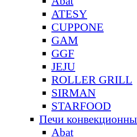
Abat
ATESY
CUPPONE
GAM
GGF
JEJU
ROLLER GRILL
SIRMAN
STARFOOD
Печи конвекционны
Abat