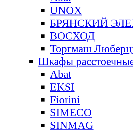
UNOX
БРЯНСКИЙ ЭЛ
ВОСХОД
Торгмаш Любер
Шкафы расстоечны
Abat
EKSI
Fiorini
SIMECO
SINMAG