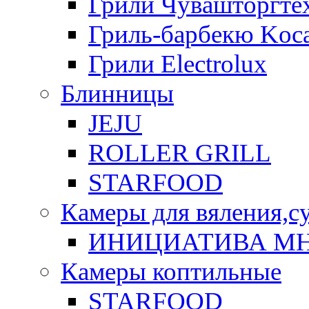
Грили Чувашторгте
Гриль-барбекю Koca
Грили Electrolux
Блинницы
JEJU
ROLLER GRILL
STARFOOD
Камеры для вяления,с
ИНИЦИАТИВА М
Камеры коптильные
STARFOOD