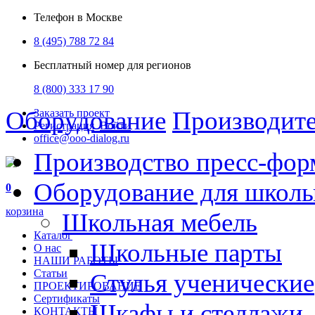
Телефон в Москве
8 (495) 788 72 84
Бесплатный номер для регионов
8 (800) 333 17 90
Оборудование
Производит
Заказать проект
Регистрация
Войти
office@ooo-dialog.ru
Производство пресс-фор
Оборудование для школ
0
корзина
Школьная мебель
Каталог
Школьные парты
О нас
НАШИ РАБОТЫ
Статьи
Стулья ученические
ПРОЕКТИРОВАНИЕ
Сертификаты
Шкафы и стеллажи
КОНТАКТЫ