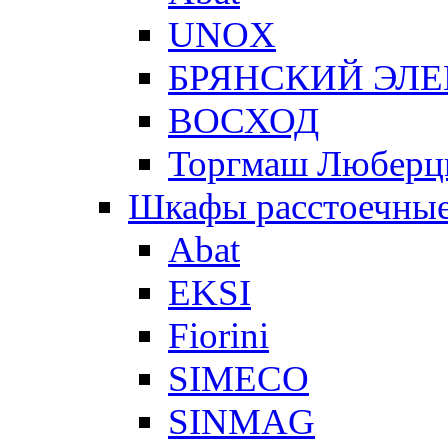
UNOX
БРЯНСКИЙ ЭЛ
ВОСХОД
Торгмаш Любер
Шкафы расстоечны
Abat
EKSI
Fiorini
SIMECO
SINMAG