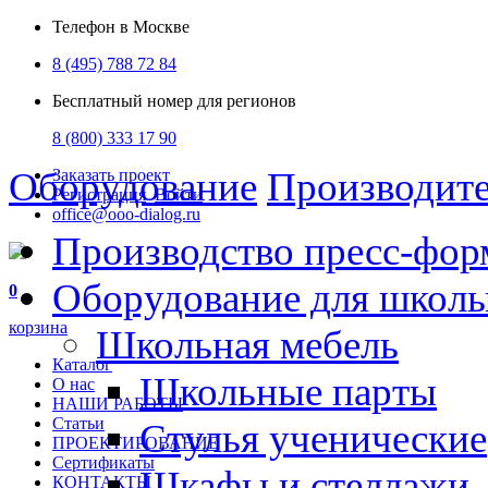
Телефон в Москве
8 (495) 788 72 84
Бесплатный номер для регионов
8 (800) 333 17 90
Оборудование
Производит
Заказать проект
Регистрация
Войти
office@ooo-dialog.ru
Производство пресс-фор
Оборудование для школ
0
корзина
Школьная мебель
Каталог
Школьные парты
О нас
НАШИ РАБОТЫ
Статьи
Стулья ученические
ПРОЕКТИРОВАНИЕ
Сертификаты
Шкафы и стеллажи
КОНТАКТЫ