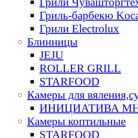
Грили Чувашторгте
Гриль-барбекю Koca
Грили Electrolux
Блинницы
JEJU
ROLLER GRILL
STARFOOD
Камеры для вяления,с
ИНИЦИАТИВА М
Камеры коптильные
STARFOOD