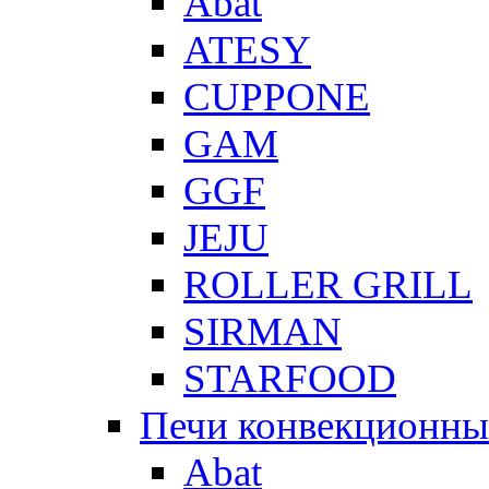
Abat
ATESY
CUPPONE
GAM
GGF
JEJU
ROLLER GRILL
SIRMAN
STARFOOD
Печи конвекционны
Abat