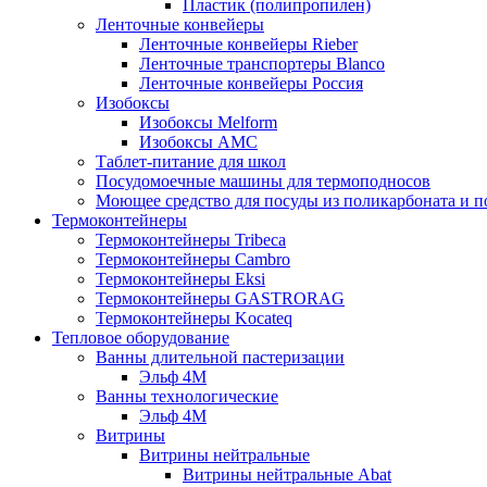
Пластик (полипропилен)
Ленточные конвейеры
Ленточные конвейеры Rieber
Ленточные транспортеры Blanco
Ленточные конвейеры Россия
Изобоксы
Изобоксы Melform
Изобоксы AMC
Таблет-питание для школ
Посудомоечные машины для термоподносов
Моющее средство для посуды из поликарбоната и 
Термоконтейнеры
Термоконтейнеры Tribeca
Термоконтейнеры Cambro
Термоконтейнеры Eksi
Термоконтейнеры GASTRORAG
Термоконтейнеры Kocateq
Тепловое оборудование
Ванны длительной пастеризации
Эльф 4М
Ванны технологические
Эльф 4М
Витрины
Витрины нейтральные
Витрины нейтральные Abat