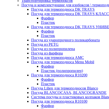
Транспортировка термобоксов
Посуда и комплектующие для изобоксов \ термопод
Посуда для термоподноса DK TRAYS
Посуда для термоподноса DK TRAYS КЛАСС
Фарфор
Пластик
Посуда для термоподноса DK TRAYS УНИВЕ
Фарфор
Пластик
Посуда из ударопрочного поликарбоната
Посуда из PETG
Посуда из полипропилена
Посуда из фарфора
Посуда для термоподноса AMC
Посуда для термоподноса Menu Mobil
Фарфор
Пластик (полипропилен)
Посуда для термоподноса R10200
Фарфор
Пластик
Посуда Lilien для термоподносов Blanco
Посуда BLANCOCASA, BLANCOGRANDE
Система посуды и пластиковых колпаков Blan
Посуда для термоподноса R10100
Фарфор