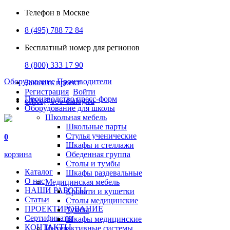
Телефон в Москве
8 (495) 788 72 84
Бесплатный номер для регионов
8 (800) 333 17 90
Оборудование
Производители
Заказать проект
Регистрация
Войти
Производство пресс-форм
office@ooo-dialog.ru
Оборудование для школы
Школьная мебель
Школьные парты
Стулья ученические
0
Шкафы и стеллажи
корзина
Обеденная группа
Столы и тумбы
Каталог
Шкафы раздевальные
О нас
Медицинская мебель
НАШИ РАБОТЫ
Кровати и кушетки
Статьи
Столы медицинские
ПРОЕКТИРОВАНИЕ
Тумбы
Сертификаты
Шкафы медицинские
КОНТАКТЫ
Интерактивные системы