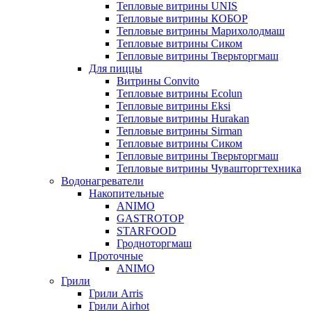
Тепловые витрины UNIS
Тепловые витрины КОБОР
Тепловые витрины Марихолодмаш
Тепловые витрины Сиком
Тепловые витрины Тверьторгмаш
Для пиццы
Витрины Convito
Тепловые витрины Ecolun
Тепловые витрины Eksi
Тепловые витрины Hurakan
Тепловые витрины Sirman
Тепловые витрины Сиком
Тепловые витрины Тверьторгмаш
Тепловые витрины Чувашторгтехника
Водонагреватели
Накопительные
ANIMO
GASTROTOP
STARFOOD
Гродноторгмаш
Проточные
ANIMO
Грили
Грили Arris
Грили Airhot