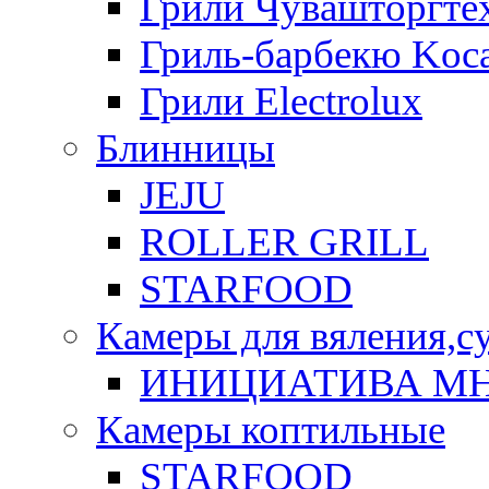
Грили Чувашторгте
Гриль-барбекю Koca
Грили Electrolux
Блинницы
JEJU
ROLLER GRILL
STARFOOD
Камеры для вяления,с
ИНИЦИАТИВА М
Камеры коптильные
STARFOOD