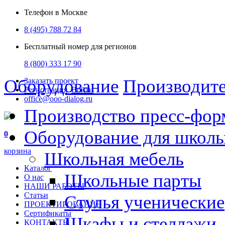
Телефон в Москве
8 (495) 788 72 84
Бесплатный номер для регионов
8 (800) 333 17 90
Оборудование
Производит
Заказать проект
Регистрация
Войти
office@ooo-dialog.ru
Производство пресс-фор
Оборудование для школ
0
корзина
Школьная мебель
Каталог
Школьные парты
О нас
НАШИ РАБОТЫ
Статьи
Стулья ученические
ПРОЕКТИРОВАНИЕ
Сертификаты
Шкафы и стеллажи
КОНТАКТЫ