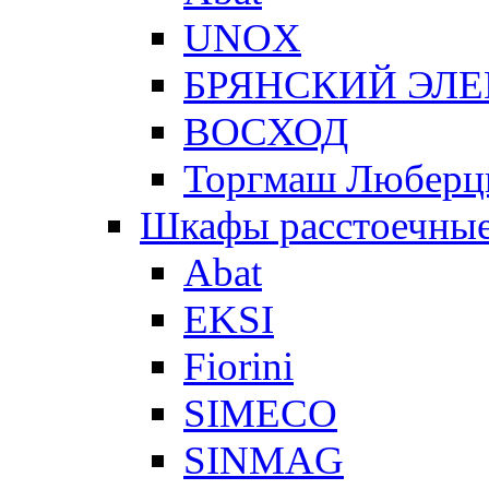
UNOX
БРЯНСКИЙ ЭЛ
ВОСХОД
Торгмаш Любер
Шкафы расстоечны
Abat
EKSI
Fiorini
SIMECO
SINMAG