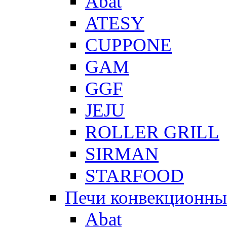
Abat
ATESY
CUPPONE
GAM
GGF
JEJU
ROLLER GRILL
SIRMAN
STARFOOD
Печи конвекционны
Abat