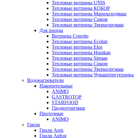
Тепловые витрины UNIS
Тепловые витрины КОБОР
Тепловые витрины Марихолодмаш
Тепловые витрины Сиком
Тепловые витрины Тверьторгмаш
Для пиццы
Витрины Convito
Тепловые витрины Ecolun
Тепловые витрины Eksi
Тепловые витрины Hurakan
Тепловые витрины Sirman
Тепловые витрины Сиком
Тепловые витрины Тверьторгмаш
Тепловые витрины Чувашторгтехника
Водонагреватели
Накопительные
ANIMO
GASTROTOP
STARFOOD
Гродноторгмаш
Проточные
ANIMO
Грили
Грили Arris
Грили Airhot