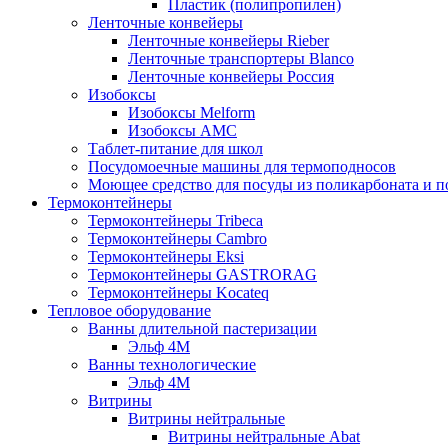
Пластик (полипропилен)
Ленточные конвейеры
Ленточные конвейеры Rieber
Ленточные транспортеры Blanco
Ленточные конвейеры Россия
Изобоксы
Изобоксы Melform
Изобоксы AMC
Таблет-питание для школ
Посудомоечные машины для термоподносов
Моющее средство для посуды из поликарбоната и 
Термоконтейнеры
Термоконтейнеры Tribeca
Термоконтейнеры Cambro
Термоконтейнеры Eksi
Термоконтейнеры GASTRORAG
Термоконтейнеры Kocateq
Тепловое оборудование
Ванны длительной пастеризации
Эльф 4М
Ванны технологические
Эльф 4М
Витрины
Витрины нейтральные
Витрины нейтральные Abat