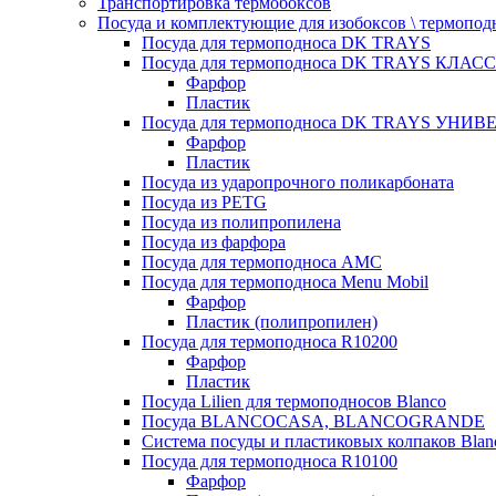
Транспортировка термобоксов
Посуда и комплектующие для изобоксов \ термопод
Посуда для термоподноса DK TRAYS
Посуда для термоподноса DK TRAYS КЛАСС
Фарфор
Пластик
Посуда для термоподноса DK TRAYS УНИВЕ
Фарфор
Пластик
Посуда из ударопрочного поликарбоната
Посуда из PETG
Посуда из полипропилена
Посуда из фарфора
Посуда для термоподноса AMC
Посуда для термоподноса Menu Mobil
Фарфор
Пластик (полипропилен)
Посуда для термоподноса R10200
Фарфор
Пластик
Посуда Lilien для термоподносов Blanco
Посуда BLANCOCASA, BLANCOGRANDE
Система посуды и пластиковых колпаков Blan
Посуда для термоподноса R10100
Фарфор