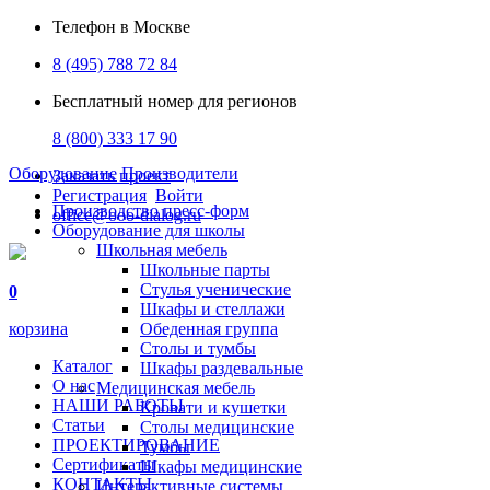
Телефон в Москве
8 (495) 788 72 84
Бесплатный номер для регионов
8 (800) 333 17 90
Оборудование
Производители
Заказать проект
Регистрация
Войти
Производство пресс-форм
office@ooo-dialog.ru
Оборудование для школы
Школьная мебель
Школьные парты
Стулья ученические
0
Шкафы и стеллажи
корзина
Обеденная группа
Столы и тумбы
Каталог
Шкафы раздевальные
О нас
Медицинская мебель
НАШИ РАБОТЫ
Кровати и кушетки
Статьи
Столы медицинские
ПРОЕКТИРОВАНИЕ
Тумбы
Сертификаты
Шкафы медицинские
КОНТАКТЫ
Интерактивные системы