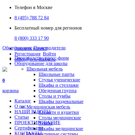
Телефон в Москве
8 (495) 788 72 84
Бесплатный номер для регионов
8 (800) 333 17 90
Оборудование
Производители
Заказать проект
Регистрация
Войти
Производство пресс-форм
office@ooo-dialog.ru
Оборудование для школы
Школьная мебель
Школьные парты
Стулья ученические
0
Шкафы и стеллажи
корзина
Обеденная группа
Столы и тумбы
Каталог
Шкафы раздевальные
О нас
Медицинская мебель
НАШИ РАБОТЫ
Кровати и кушетки
Статьи
Столы медицинские
ПРОЕКТИРОВАНИЕ
Тумбы
Сертификаты
Шкафы медицинские
КОНТАКТЫ
Интерактивные системы