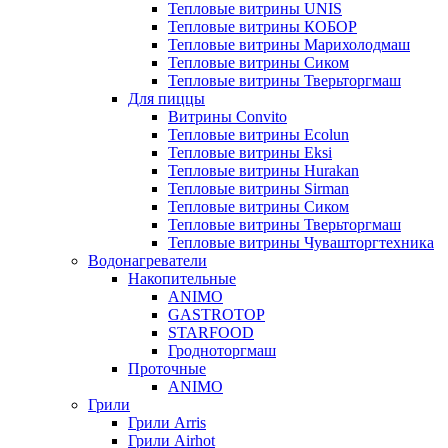
Тепловые витрины UNIS
Тепловые витрины КОБОР
Тепловые витрины Марихолодмаш
Тепловые витрины Сиком
Тепловые витрины Тверьторгмаш
Для пиццы
Витрины Convito
Тепловые витрины Ecolun
Тепловые витрины Eksi
Тепловые витрины Hurakan
Тепловые витрины Sirman
Тепловые витрины Сиком
Тепловые витрины Тверьторгмаш
Тепловые витрины Чувашторгтехника
Водонагреватели
Накопительные
ANIMO
GASTROTOP
STARFOOD
Гродноторгмаш
Проточные
ANIMO
Грили
Грили Arris
Грили Airhot