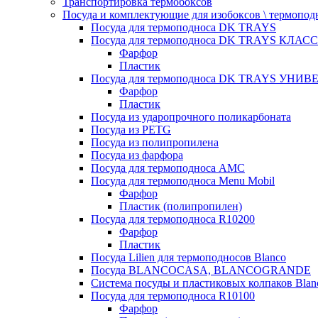
Транспортировка термобоксов
Посуда и комплектующие для изобоксов \ термопод
Посуда для термоподноса DK TRAYS
Посуда для термоподноса DK TRAYS КЛАСС
Фарфор
Пластик
Посуда для термоподноса DK TRAYS УНИВЕ
Фарфор
Пластик
Посуда из ударопрочного поликарбоната
Посуда из PETG
Посуда из полипропилена
Посуда из фарфора
Посуда для термоподноса AMC
Посуда для термоподноса Menu Mobil
Фарфор
Пластик (полипропилен)
Посуда для термоподноса R10200
Фарфор
Пластик
Посуда Lilien для термоподносов Blanco
Посуда BLANCOCASA, BLANCOGRANDE
Система посуды и пластиковых колпаков Blan
Посуда для термоподноса R10100
Фарфор