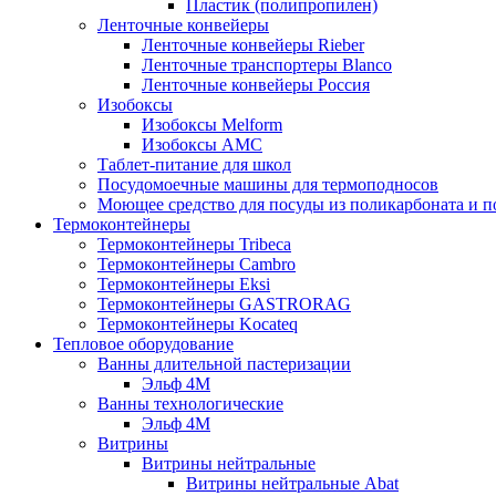
Пластик (полипропилен)
Ленточные конвейеры
Ленточные конвейеры Rieber
Ленточные транспортеры Blanco
Ленточные конвейеры Россия
Изобоксы
Изобоксы Melform
Изобоксы AMC
Таблет-питание для школ
Посудомоечные машины для термоподносов
Моющее средство для посуды из поликарбоната и 
Термоконтейнеры
Термоконтейнеры Tribeca
Термоконтейнеры Cambro
Термоконтейнеры Eksi
Термоконтейнеры GASTRORAG
Термоконтейнеры Kocateq
Тепловое оборудование
Ванны длительной пастеризации
Эльф 4М
Ванны технологические
Эльф 4М
Витрины
Витрины нейтральные
Витрины нейтральные Abat