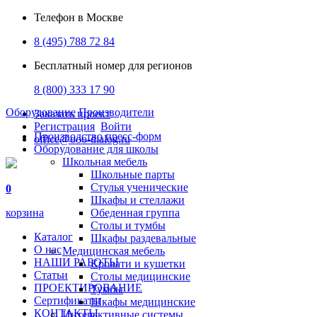
Телефон в Москве
8 (495) 788 72 84
Бесплатный номер для регионов
8 (800) 333 17 90
Оборудование
Производители
Заказать проект
Регистрация
Войти
Производство пресс-форм
office@ooo-dialog.ru
Оборудование для школы
Школьная мебель
Школьные парты
Стулья ученические
0
Шкафы и стеллажи
корзина
Обеденная группа
Столы и тумбы
Каталог
Шкафы раздевальные
О нас
Медицинская мебель
НАШИ РАБОТЫ
Кровати и кушетки
Статьи
Столы медицинские
ПРОЕКТИРОВАНИЕ
Тумбы
Сертификаты
Шкафы медицинские
КОНТАКТЫ
Интерактивные системы