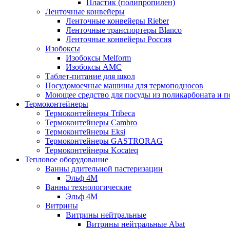
Пластик (полипропилен)
Ленточные конвейеры
Ленточные конвейеры Rieber
Ленточные транспортеры Blanco
Ленточные конвейеры Россия
Изобоксы
Изобоксы Melform
Изобоксы AMC
Таблет-питание для школ
Посудомоечные машины для термоподносов
Моющее средство для посуды из поликарбоната и 
Термоконтейнеры
Термоконтейнеры Tribeca
Термоконтейнеры Cambro
Термоконтейнеры Eksi
Термоконтейнеры GASTRORAG
Термоконтейнеры Kocateq
Тепловое оборудование
Ванны длительной пастеризации
Эльф 4М
Ванны технологические
Эльф 4М
Витрины
Витрины нейтральные
Витрины нейтральные Abat