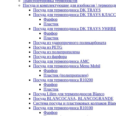
Транспортировка термобоксов
Посуда и комплектующие для изобоксов \ термопод
Посуда для термоподноса DK TRAYS
Посуда для термоподноса DK TRAYS КЛАСС
Фарфор
Пластик
Посуда для термоподноса DK TRAYS УНИВЕ
Фарфор
Пластик
Посуда из ударопрочного поликарбоната
Посуда из PETG
Посуда из полипропилена
Посуда из фарфора
Посуда для термоподноса AMC
Посуда для термоподноса Menu Mobil
Фарфор
Пластик (полипропилен)
Посуда для термоподноса R10200
Фарфор
Пластик
Посуда Lilien для термоподносов Blanco
Посуда BLANCOCASA, BLANCOGRANDE
Система посуды и пластиковых колпаков Blan
Посуда для термоподноса R10100
Фарфор