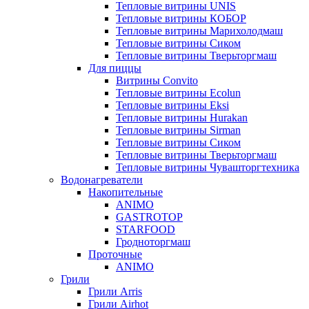
Тепловые витрины UNIS
Тепловые витрины КОБОР
Тепловые витрины Марихолодмаш
Тепловые витрины Сиком
Тепловые витрины Тверьторгмаш
Для пиццы
Витрины Convito
Тепловые витрины Ecolun
Тепловые витрины Eksi
Тепловые витрины Hurakan
Тепловые витрины Sirman
Тепловые витрины Сиком
Тепловые витрины Тверьторгмаш
Тепловые витрины Чувашторгтехника
Водонагреватели
Накопительные
ANIMO
GASTROTOP
STARFOOD
Гродноторгмаш
Проточные
ANIMO
Грили
Грили Arris
Грили Airhot