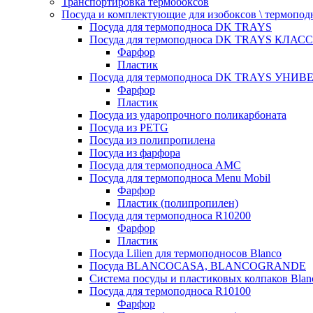
Транспортировка термобоксов
Посуда и комплектующие для изобоксов \ термопод
Посуда для термоподноса DK TRAYS
Посуда для термоподноса DK TRAYS КЛАСС
Фарфор
Пластик
Посуда для термоподноса DK TRAYS УНИВЕ
Фарфор
Пластик
Посуда из ударопрочного поликарбоната
Посуда из PETG
Посуда из полипропилена
Посуда из фарфора
Посуда для термоподноса AMC
Посуда для термоподноса Menu Mobil
Фарфор
Пластик (полипропилен)
Посуда для термоподноса R10200
Фарфор
Пластик
Посуда Lilien для термоподносов Blanco
Посуда BLANCOCASA, BLANCOGRANDE
Система посуды и пластиковых колпаков Blan
Посуда для термоподноса R10100
Фарфор