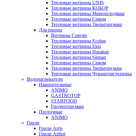
Тепловые витрины UNIS
Тепловые витрины КОБОР
Тепловые витрины Марихолодмаш
Тепловые витрины Сиком
Тепловые витрины Тверьторгмаш
Для пиццы
Витрины Convito
Тепловые витрины Ecolun
Тепловые витрины Eksi
Тепловые витрины Hurakan
Тепловые витрины Sirman
Тепловые витрины Сиком
Тепловые витрины Тверьторгмаш
Тепловые витрины Чувашторгтехника
Водонагреватели
Накопительные
ANIMO
GASTROTOP
STARFOOD
Гродноторгмаш
Проточные
ANIMO
Грили
Грили Arris
Грили Airhot