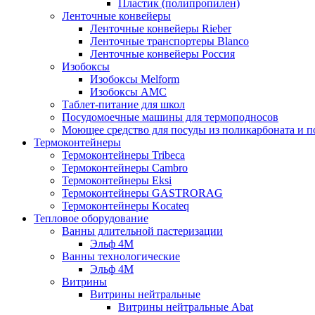
Пластик (полипропилен)
Ленточные конвейеры
Ленточные конвейеры Rieber
Ленточные транспортеры Blanco
Ленточные конвейеры Россия
Изобоксы
Изобоксы Melform
Изобоксы AMC
Таблет-питание для школ
Посудомоечные машины для термоподносов
Моющее средство для посуды из поликарбоната и 
Термоконтейнеры
Термоконтейнеры Tribeca
Термоконтейнеры Cambro
Термоконтейнеры Eksi
Термоконтейнеры GASTRORAG
Термоконтейнеры Kocateq
Тепловое оборудование
Ванны длительной пастеризации
Эльф 4М
Ванны технологические
Эльф 4М
Витрины
Витрины нейтральные
Витрины нейтральные Abat