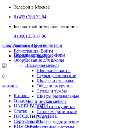
Телефон в Москве
8 (495) 788 72 84
Бесплатный номер для регионов
8 (800) 333 17 90
Оборудование
Производители
Заказать проект
Регистрация
Войти
Производство пресс-форм
office@ooo-dialog.ru
Оборудование для школы
Школьная мебель
Школьные парты
Стулья ученические
0
Шкафы и стеллажи
корзина
Обеденная группа
Столы и тумбы
Каталог
Шкафы раздевальные
О нас
Медицинская мебель
НАШИ РАБОТЫ
Кровати и кушетки
Статьи
Столы медицинские
ПРОЕКТИРОВАНИЕ
Тумбы
Сертификаты
Шкафы медицинские
КОНТАКТЫ
Интерактивные системы