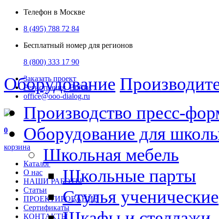
Телефон в Москве
8 (495) 788 72 84
Бесплатный номер для регионов
8 (800) 333 17 90
Оборудование
Производит
Заказать проект
Регистрация
Войти
office@ooo-dialog.ru
Производство пресс-фор
Оборудование для школ
0
корзина
Школьная мебель
Каталог
Школьные парты
О нас
НАШИ РАБОТЫ
Статьи
Стулья ученические
ПРОЕКТИРОВАНИЕ
Сертификаты
Шкафы и стеллажи
КОНТАКТЫ