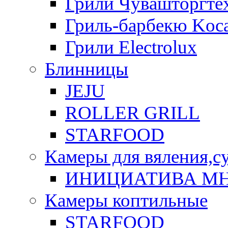
Грили Чувашторгте
Гриль-барбекю Koca
Грили Electrolux
Блинницы
JEJU
ROLLER GRILL
STARFOOD
Камеры для вяления,с
ИНИЦИАТИВА М
Камеры коптильные
STARFOOD