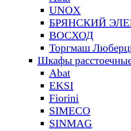
UNOX
БРЯНСКИЙ ЭЛ
ВОСХОД
Торгмаш Любер
Шкафы расстоечны
Abat
EKSI
Fiorini
SIMECO
SINMAG