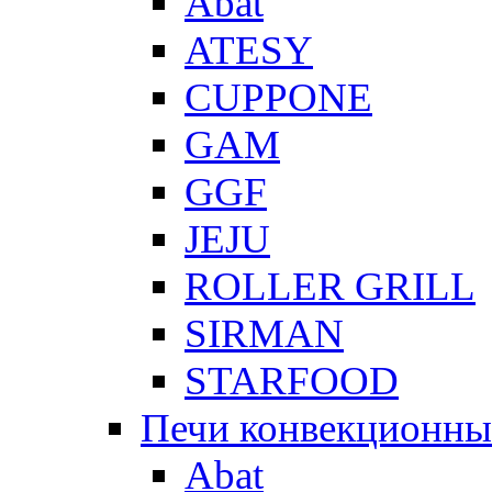
Abat
ATESY
CUPPONE
GAM
GGF
JEJU
ROLLER GRILL
SIRMAN
STARFOOD
Печи конвекционны
Abat