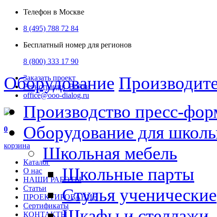
Телефон в Москве
8 (495) 788 72 84
Бесплатный номер для регионов
8 (800) 333 17 90
Оборудование
Производит
Заказать проект
Регистрация
Войти
office@ooo-dialog.ru
Производство пресс-фор
Оборудование для школ
0
корзина
Школьная мебель
Каталог
Школьные парты
О нас
НАШИ РАБОТЫ
Статьи
Стулья ученические
ПРОЕКТИРОВАНИЕ
Сертификаты
Шкафы и стеллажи
КОНТАКТЫ