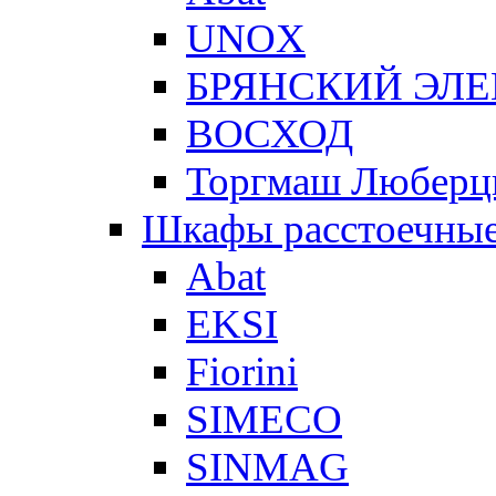
UNOX
БРЯНСКИЙ ЭЛ
ВОСХОД
Торгмаш Любер
Шкафы расстоечны
Abat
EKSI
Fiorini
SIMECO
SINMAG