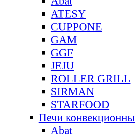
Abat
ATESY
CUPPONE
GAM
GGF
JEJU
ROLLER GRILL
SIRMAN
STARFOOD
Печи конвекционны
Abat