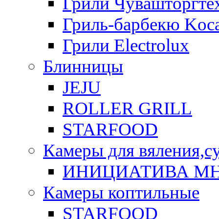
Грили Чувашторгте
Гриль-барбекю Koca
Грили Electrolux
Блинницы
JEJU
ROLLER GRILL
STARFOOD
Камеры для вяления,с
ИНИЦИАТИВА М
Камеры коптильные
STARFOOD