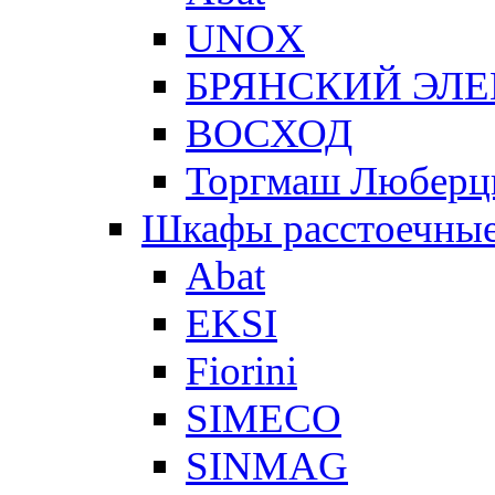
UNOX
БРЯНСКИЙ ЭЛ
ВОСХОД
Торгмаш Любер
Шкафы расстоечны
Abat
EKSI
Fiorini
SIMECO
SINMAG