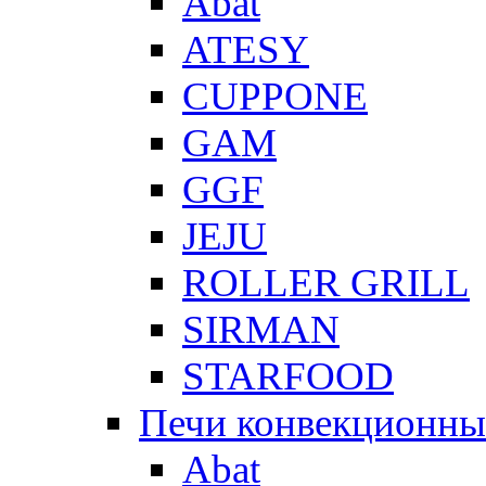
Abat
ATESY
CUPPONE
GAM
GGF
JEJU
ROLLER GRILL
SIRMAN
STARFOOD
Печи конвекционны
Abat