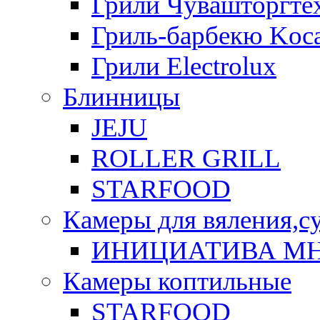
Грили Чувашторгте
Гриль-барбекю Koca
Грили Electrolux
Блинницы
JEJU
ROLLER GRILL
STARFOOD
Камеры для вяления,с
ИНИЦИАТИВА М
Камеры коптильные
STARFOOD