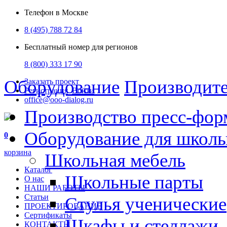
Телефон в Москве
8 (495) 788 72 84
Бесплатный номер для регионов
8 (800) 333 17 90
Оборудование
Производит
Заказать проект
Регистрация
Войти
office@ooo-dialog.ru
Производство пресс-фор
Оборудование для школ
0
корзина
Школьная мебель
Каталог
Школьные парты
О нас
НАШИ РАБОТЫ
Статьи
Стулья ученические
ПРОЕКТИРОВАНИЕ
Сертификаты
Шкафы и стеллажи
КОНТАКТЫ