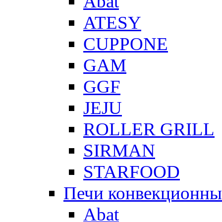
Abat
ATESY
CUPPONE
GAM
GGF
JEJU
ROLLER GRILL
SIRMAN
STARFOOD
Печи конвекционны
Abat