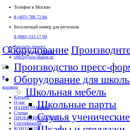
Телефон в Москве
8 (495) 788 72 84
Бесплатный номер для регионов
8 (800) 333 17 90
Оборудование
Производит
Заказать проект
Регистрация
Войти
office@ooo-dialog.ru
Производство пресс-фор
Оборудование для школ
0
корзина
Школьная мебель
Каталог
Школьные парты
О нас
НАШИ РАБОТЫ
Статьи
Стулья ученические
ПРОЕКТИРОВАНИЕ
Сертификаты
Шкафы и стеллажи
КОНТАКТЫ