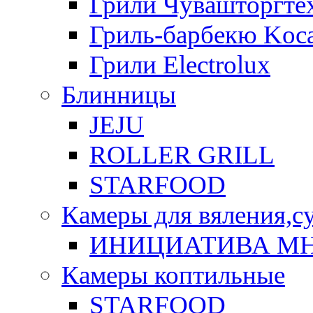
Грили Чувашторгте
Гриль-барбекю Koca
Грили Electrolux
Блинницы
JEJU
ROLLER GRILL
STARFOOD
Камеры для вяления,с
ИНИЦИАТИВА М
Камеры коптильные
STARFOOD