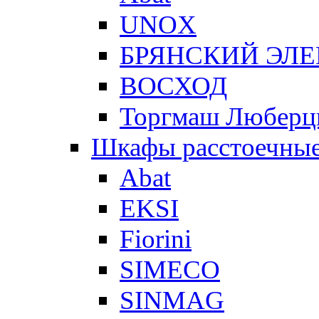
UNOX
БРЯНСКИЙ ЭЛ
ВОСХОД
Торгмаш Любер
Шкафы расстоечны
Abat
EKSI
Fiorini
SIMECO
SINMAG