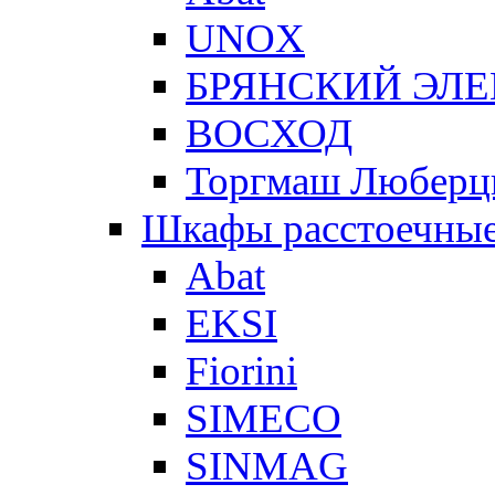
UNOX
БРЯНСКИЙ ЭЛ
ВОСХОД
Торгмаш Любер
Шкафы расстоечны
Abat
EKSI
Fiorini
SIMECO
SINMAG