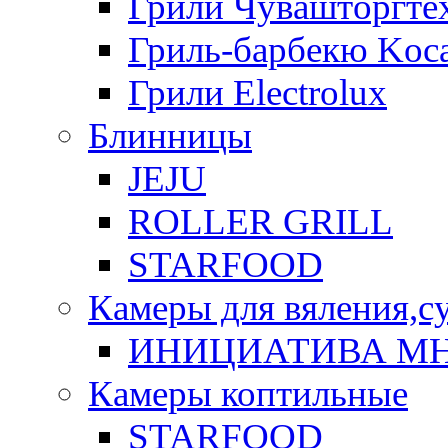
Грили Чувашторгте
Гриль-барбекю Koca
Грили Electrolux
Блинницы
JEJU
ROLLER GRILL
STARFOOD
Камеры для вяления,с
ИНИЦИАТИВА М
Камеры коптильные
STARFOOD