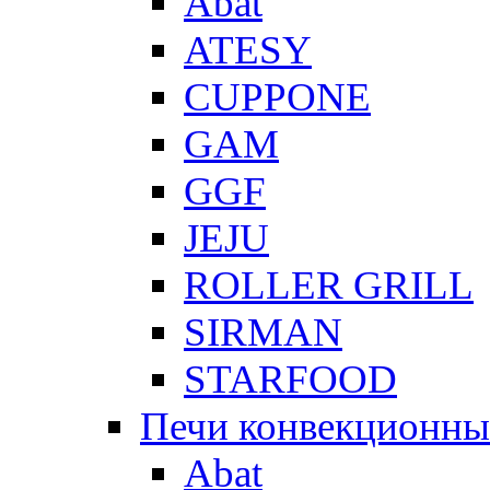
Abat
ATESY
CUPPONE
GAM
GGF
JEJU
ROLLER GRILL
SIRMAN
STARFOOD
Печи конвекционны
Abat