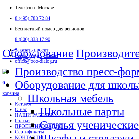
Телефон в Москве
8 (495) 788 72 84
Бесплатный номер для регионов
8 (800) 333 17 90
Оборудование
Производит
Заказать проект
Регистрация
Войти
office@ooo-dialog.ru
Производство пресс-фор
Оборудование для школ
0
корзина
Школьная мебель
Каталог
Школьные парты
О нас
НАШИ РАБОТЫ
Статьи
Стулья ученические
ПРОЕКТИРОВАНИЕ
Сертификаты
Шкафы и стеллажи
КОНТАКТЫ