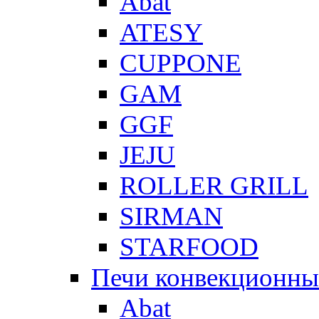
Abat
ATESY
CUPPONE
GAM
GGF
JEJU
ROLLER GRILL
SIRMAN
STARFOOD
Печи конвекционны
Abat