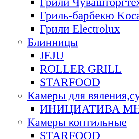
Грили Чувашторгте
Гриль-барбекю Koca
Грили Electrolux
Блинницы
JEJU
ROLLER GRILL
STARFOOD
Камеры для вяления,с
ИНИЦИАТИВА М
Камеры коптильные
STARFOOD