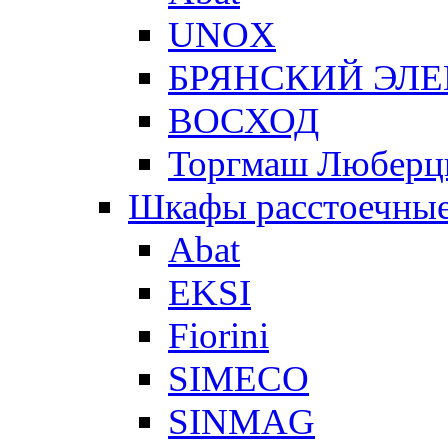
UNOX
БРЯНСКИЙ ЭЛ
ВОСХОД
Торгмаш Любер
Шкафы расстоечны
Abat
EKSI
Fiorini
SIMECO
SINMAG