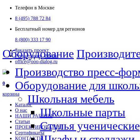
Телефон в Москве
8 (495) 788 72 84
Бесплатный номер для регионов
8 (800) 333 17 90
Оборудование
Производит
Заказать проект
Регистрация
Войти
office@ooo-dialog.ru
Производство пресс-фор
Оборудование для школ
0
корзина
Школьная мебель
Каталог
Школьные парты
О нас
НАШИ РАБОТЫ
Статьи
Стулья ученические
ПРОЕКТИРОВАНИЕ
Сертификаты
Шкафы и стеллажи
КОНТАКТЫ