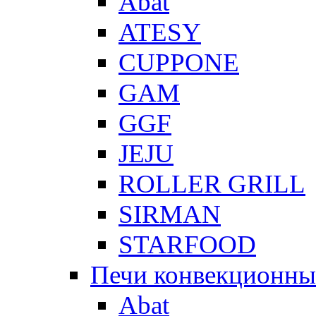
Abat
ATESY
CUPPONE
GAM
GGF
JEJU
ROLLER GRILL
SIRMAN
STARFOOD
Печи конвекционны
Abat