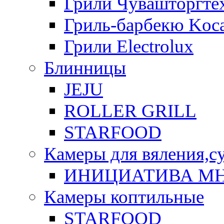
Грили Чувашторгте
Гриль-барбекю Koca
Грили Electrolux
Блинницы
JEJU
ROLLER GRILL
STARFOOD
Камеры для вяления,с
ИНИЦИАТИВА М
Камеры коптильные
STARFOOD