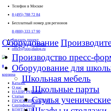
Телефон в Москве
8 (495) 788 72 84
Бесплатный номер для регионов
8 (800) 333 17 90
Оборудование
Производит
Заказать проект
Регистрация
Войти
office@ooo-dialog.ru
Производство пресс-фор
Оборудование для школ
0
корзина
Школьная мебель
Каталог
Школьные парты
О нас
НАШИ РАБОТЫ
Статьи
Стулья ученические
ПРОЕКТИРОВАНИЕ
Сертификаты
Шкафы и стеллажи
КОНТАКТЫ