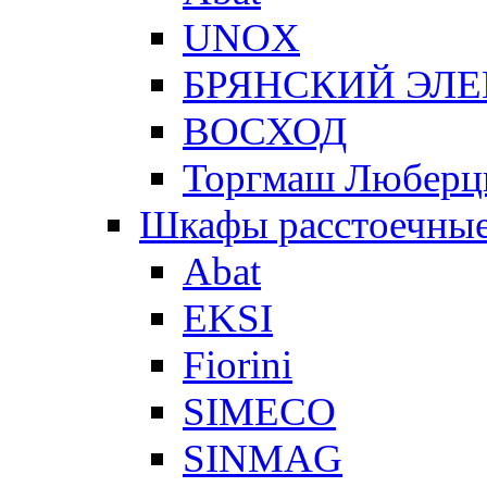
UNOX
БРЯНСКИЙ ЭЛ
ВОСХОД
Торгмаш Любер
Шкафы расстоечны
Abat
EKSI
Fiorini
SIMECO
SINMAG