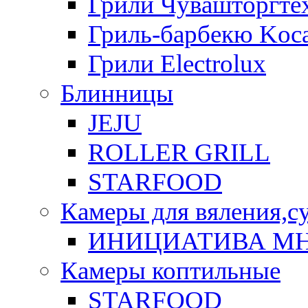
Грили Чувашторгте
Гриль-барбекю Koca
Грили Electrolux
Блинницы
JEJU
ROLLER GRILL
STARFOOD
Камеры для вяления,с
ИНИЦИАТИВА М
Камеры коптильные
STARFOOD