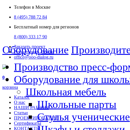
Телефон в Москве
8 (495) 788 72 84
Бесплатный номер для регионов
8 (800) 333 17 90
Оборудование
Производит
Заказать проект
Регистрация
Войти
office@ooo-dialog.ru
Производство пресс-фор
Оборудование для школ
0
корзина
Школьная мебель
Каталог
Школьные парты
О нас
НАШИ РАБОТЫ
Статьи
Стулья ученические
ПРОЕКТИРОВАНИЕ
Сертификаты
Шкафы и стеллажи
КОНТАКТЫ