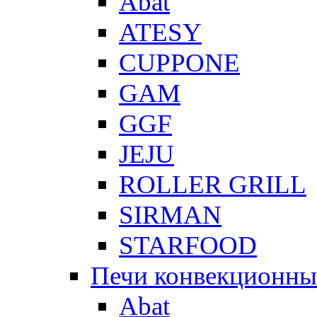
Abat
ATESY
CUPPONE
GAM
GGF
JEJU
ROLLER GRILL
SIRMAN
STARFOOD
Печи конвекционны
Abat