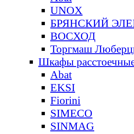
UNOX
БРЯНСКИЙ ЭЛ
ВОСХОД
Торгмаш Любер
Шкафы расстоечны
Abat
EKSI
Fiorini
SIMECO
SINMAG