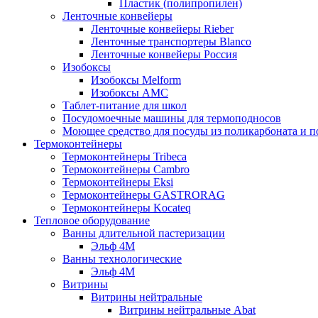
Пластик (полипропилен)
Ленточные конвейеры
Ленточные конвейеры Rieber
Ленточные транспортеры Blanco
Ленточные конвейеры Россия
Изобоксы
Изобоксы Melform
Изобоксы AMC
Таблет-питание для школ
Посудомоечные машины для термоподносов
Моющее средство для посуды из поликарбоната и 
Термоконтейнеры
Термоконтейнеры Tribeca
Термоконтейнеры Cambro
Термоконтейнеры Eksi
Термоконтейнеры GASTRORAG
Термоконтейнеры Kocateq
Тепловое оборудование
Ванны длительной пастеризации
Эльф 4М
Ванны технологические
Эльф 4М
Витрины
Витрины нейтральные
Витрины нейтральные Abat