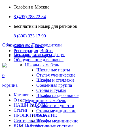
Телефон в Москве
8 (495) 788 72 84
Бесплатный номер для регионов
8 (800) 333 17 90
Оборудование
Производители
Заказать проект
Регистрация
Войти
Производство пресс-форм
office@ooo-dialog.ru
Оборудование для школы
Школьная мебель
Школьные парты
Стулья ученические
0
Шкафы и стеллажи
корзина
Обеденная группа
Столы и тумбы
Каталог
Шкафы раздевальные
О нас
Медицинская мебель
НАШИ РАБОТЫ
Кровати и кушетки
Статьи
Столы медицинские
ПРОЕКТИРОВАНИЕ
Тумбы
Сертификаты
Шкафы медицинские
КОНТАКТЫ
Интерактивные системы