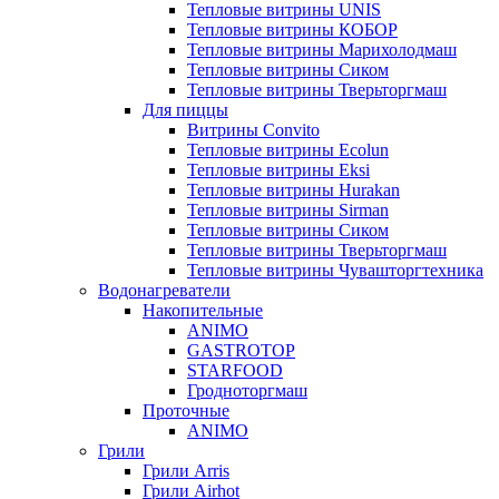
Тепловые витрины UNIS
Тепловые витрины КОБОР
Тепловые витрины Марихолодмаш
Тепловые витрины Сиком
Тепловые витрины Тверьторгмаш
Для пиццы
Витрины Convito
Тепловые витрины Ecolun
Тепловые витрины Eksi
Тепловые витрины Hurakan
Тепловые витрины Sirman
Тепловые витрины Сиком
Тепловые витрины Тверьторгмаш
Тепловые витрины Чувашторгтехника
Водонагреватели
Накопительные
ANIMO
GASTROTOP
STARFOOD
Гродноторгмаш
Проточные
ANIMO
Грили
Грили Arris
Грили Airhot