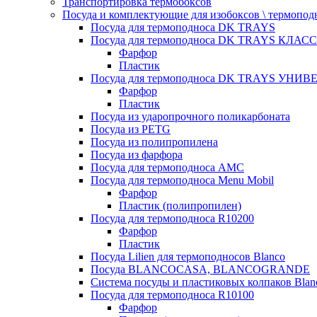
Транспортировка термобоксов
Посуда и комплектующие для изобоксов \ термопод
Посуда для термоподноса DK TRAYS
Посуда для термоподноса DK TRAYS КЛАСС
Фарфор
Пластик
Посуда для термоподноса DK TRAYS УНИВЕ
Фарфор
Пластик
Посуда из ударопрочного поликарбоната
Посуда из PETG
Посуда из полипропилена
Посуда из фарфора
Посуда для термоподноса AMC
Посуда для термоподноса Menu Mobil
Фарфор
Пластик (полипропилен)
Посуда для термоподноса R10200
Фарфор
Пластик
Посуда Lilien для термоподносов Blanco
Посуда BLANCOCASA, BLANCOGRANDE
Система посуды и пластиковых колпаков Blan
Посуда для термоподноса R10100
Фарфор