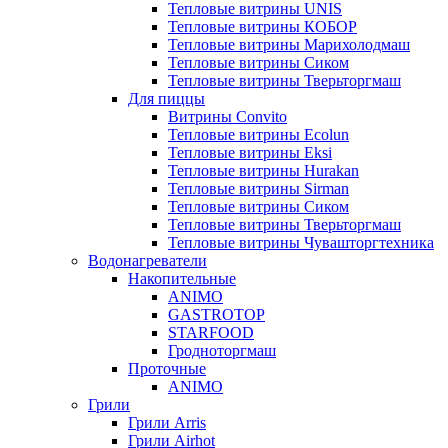
Тепловые витрины UNIS
Тепловые витрины КОБОР
Тепловые витрины Марихолодмаш
Тепловые витрины Сиком
Тепловые витрины Тверьторгмаш
Для пиццы
Витрины Convito
Тепловые витрины Ecolun
Тепловые витрины Eksi
Тепловые витрины Hurakan
Тепловые витрины Sirman
Тепловые витрины Сиком
Тепловые витрины Тверьторгмаш
Тепловые витрины Чувашторгтехника
Водонагреватели
Накопительные
ANIMO
GASTROTOP
STARFOOD
Гродноторгмаш
Проточные
ANIMO
Грили
Грили Arris
Грили Airhot