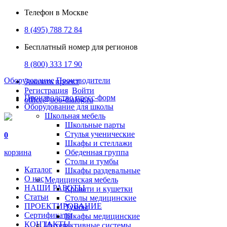
Телефон в Москве
8 (495) 788 72 84
Бесплатный номер для регионов
8 (800) 333 17 90
Оборудование
Производители
Заказать проект
Регистрация
Войти
Производство пресс-форм
office@ooo-dialog.ru
Оборудование для школы
Школьная мебель
Школьные парты
Стулья ученические
0
Шкафы и стеллажи
корзина
Обеденная группа
Столы и тумбы
Каталог
Шкафы раздевальные
О нас
Медицинская мебель
НАШИ РАБОТЫ
Кровати и кушетки
Статьи
Столы медицинские
ПРОЕКТИРОВАНИЕ
Тумбы
Сертификаты
Шкафы медицинские
КОНТАКТЫ
Интерактивные системы