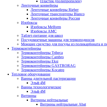
Пластик (полипропилен)
Ленточные конвейеры
Ленточные конвейеры Rieber
Ленточные транспортеры Blanco
Ленточные конвейеры Россия
Изобоксы
Изобоксы Melform
Изобоксы AMC
Таблет-питание для школ
Посудомоечные машины для термоподносов
Моющее средство для посуды из поликарбоната и 
Термоконтейнеры
Термоконтейнеры Tribeca
Термоконтейнеры Cambro
Термоконтейнеры Eksi
Термоконтейнеры GASTRORAG
Термоконтейнеры Kocateq
Тепловое оборудование
Ванны длительной пастеризации
Эльф 4М
Ванны технологические
Эльф 4М
Витрины
Витрины нейтральные
Витрины нейтральные Abat