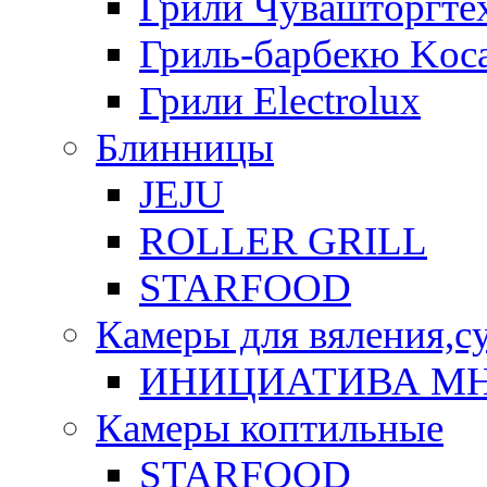
Грили Чувашторгте
Гриль-барбекю Koca
Грили Electrolux
Блинницы
JEJU
ROLLER GRILL
STARFOOD
Камеры для вяления,с
ИНИЦИАТИВА М
Камеры коптильные
STARFOOD