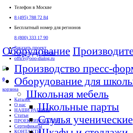
Телефон в Москве
8 (495) 788 72 84
Бесплатный номер для регионов
8 (800) 333 17 90
Оборудование
Производит
Заказать проект
Регистрация
Войти
office@ooo-dialog.ru
Производство пресс-фор
Оборудование для школ
0
корзина
Школьная мебель
Каталог
Школьные парты
О нас
НАШИ РАБОТЫ
Статьи
Стулья ученические
ПРОЕКТИРОВАНИЕ
Сертификаты
Шкафы и стеллажи
КОНТАКТЫ