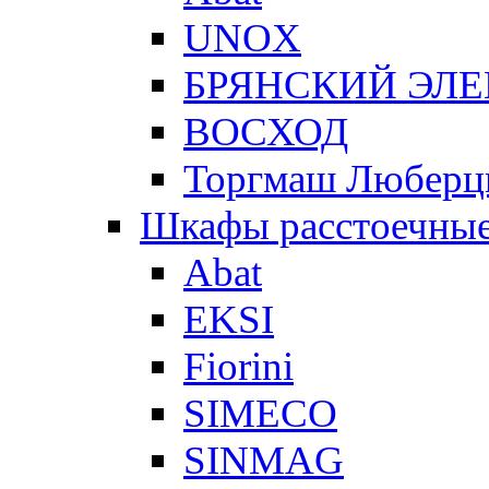
UNOX
БРЯНСКИЙ ЭЛ
ВОСХОД
Торгмаш Любер
Шкафы расстоечны
Abat
EKSI
Fiorini
SIMECO
SINMAG