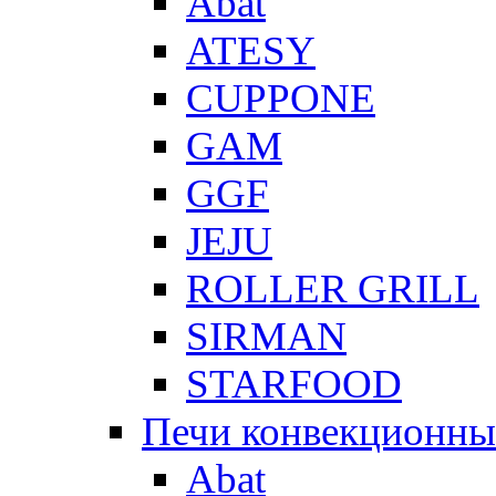
Abat
ATESY
CUPPONE
GAM
GGF
JEJU
ROLLER GRILL
SIRMAN
STARFOOD
Печи конвекционны
Abat