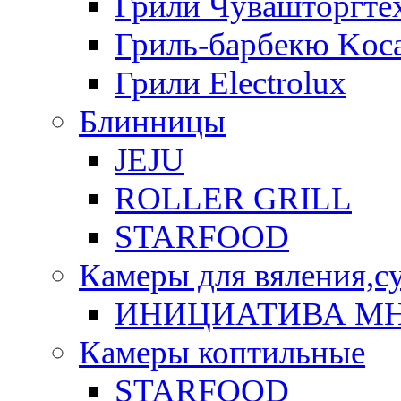
Грили Чувашторгте
Гриль-барбекю Koca
Грили Electrolux
Блинницы
JEJU
ROLLER GRILL
STARFOOD
Камеры для вяления,с
ИНИЦИАТИВА М
Камеры коптильные
STARFOOD