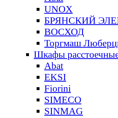
UNOX
БРЯНСКИЙ ЭЛ
ВОСХОД
Торгмаш Любер
Шкафы расстоечны
Abat
EKSI
Fiorini
SIMECO
SINMAG