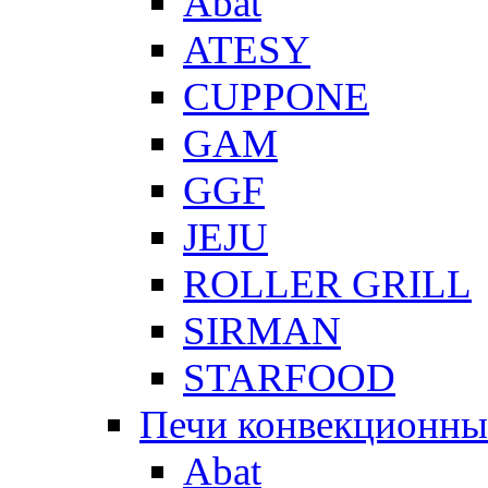
Abat
ATESY
CUPPONE
GAM
GGF
JEJU
ROLLER GRILL
SIRMAN
STARFOOD
Печи конвекционны
Abat