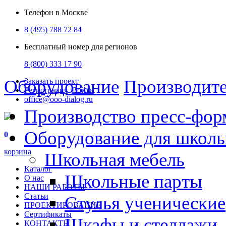
Телефон в Москве
8 (495) 788 72 84
Бесплатный номер для регионов
8 (800) 333 17 90
Оборудование
Производит
Заказать проект
Регистрация
Войти
office@ooo-dialog.ru
Производство пресс-фор
Оборудование для школ
0
корзина
Школьная мебель
Каталог
Школьные парты
О нас
НАШИ РАБОТЫ
Статьи
Стулья ученические
ПРОЕКТИРОВАНИЕ
Сертификаты
Шкафы и стеллажи
КОНТАКТЫ