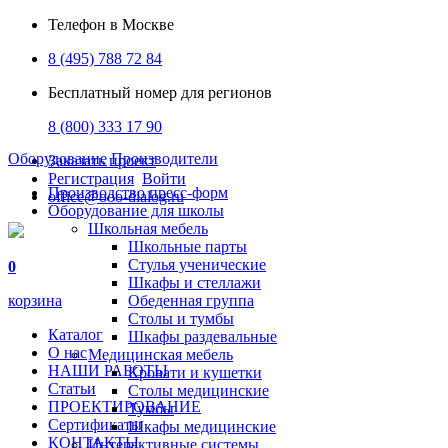
Телефон в Москве
8 (495) 788 72 84
Бесплатный номер для регионов
8 (800) 333 17 90
Оборудование
Производители
Заказать проект
Регистрация
Войти
Производство пресс-форм
office@ooo-dialog.ru
Оборудование для школы
Школьная мебель
Школьные парты
Стулья ученические
0
Шкафы и стеллажи
корзина
Обеденная группа
Столы и тумбы
Каталог
Шкафы раздевальные
О нас
Медицинская мебель
НАШИ РАБОТЫ
Кровати и кушетки
Статьи
Столы медицинские
ПРОЕКТИРОВАНИЕ
Тумбы
Сертификаты
Шкафы медицинские
КОНТАКТЫ
Интерактивные системы