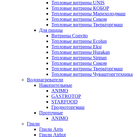
Тепловые витрины UNIS
Тепловые витрины КОБОР
Тепловые витрины Марихолодмаш
Тепловые витрины Сиком
Тепловые витрины Тверьторгмаш
Для пиццы
Витрины Convito
Тепловые витрины Ecolun
Тепловые витрины Eksi
Тепловые витрины Hurakan
Тепловые витрины Sirman
Тепловые витрины Сиком
Тепловые витрины Тверьторгмаш
Тепловые витрины Чувашторгтехника
Водонагреватели
Накопительные
ANIMO
GASTROTOP
STARFOOD
Гродноторгмаш
Проточные
ANIMO
Грили
Грили Arris
Грили Airhot