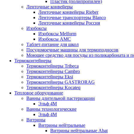
Пластик (полипропилен)
Ленточные конвейеры
Ленточные конвейеры Rieber
Ленточные транспортеры Blanco
Ленточные конвейеры Россия
Изобоксы
Изобоксы Melform
Изобоксы AMC
Таблет-питание для школ
Посудомоечные машины для термоподносов
Моющее средство для посуды из поликарбоната и 
Термоконтейнеры
Термоконтейнеры Tribeca
Термоконтейнеры Cambro
Термоконтейнеры Eksi
Термоконтейнеры GASTRORAG
Термоконтейнеры Kocateq
Тепловое оборудование
Ванны длительной пастеризации
Эльф 4М
Ванны технологические
Эльф 4М
Витрины
Витрины нейтральные
Витрины нейтральные Abat