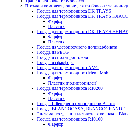
Транспортировка термобоксов
Посуда и комплектующие для изобоксов \ термопод
Посуда для термоподноса DK TRAYS
Посуда для термоподноса DK TRAYS КЛАСС
Фарфор
Пластик
Посуда для термоподноса DK TRAYS УНИВЕ
Фарфор
Пластик
Посуда из ударопрочного поликарбоната
Посуда из PETG
Посуда из полипропилена
Посуда из фарфора
Посуда для термоподноса AMC
Посуда для термоподноса Menu Mobil
Фарфор
Пластик (полипропилен)
Посуда для термоподноса R10200
Фарфор
Пластик
Посуда Lilien для термоподносов Blanco
Посуда BLANCOCASA, BLANCOGRANDE
Система посуды и пластиковых колпаков Blan
Посуда для термоподноса R10100
Фарфор