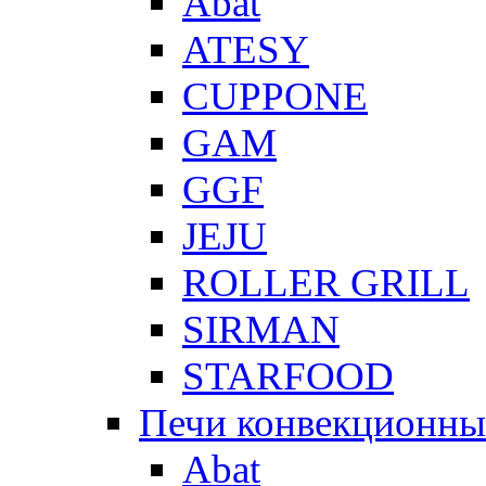
Abat
ATESY
CUPPONE
GAM
GGF
JEJU
ROLLER GRILL
SIRMAN
STARFOOD
Печи конвекционны
Abat