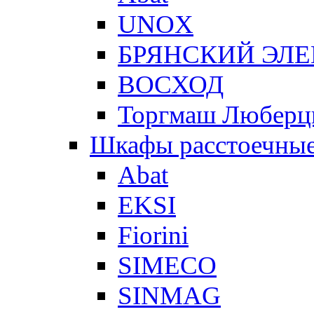
UNOX
БРЯНСКИЙ ЭЛ
ВОСХОД
Торгмаш Любер
Шкафы расстоечны
Abat
EKSI
Fiorini
SIMECO
SINMAG