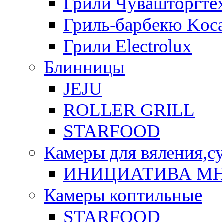
Грили Чувашторгте
Гриль-барбекю Koca
Грили Electrolux
Блинницы
JEJU
ROLLER GRILL
STARFOOD
Камеры для вяления,с
ИНИЦИАТИВА М
Камеры коптильные
STARFOOD