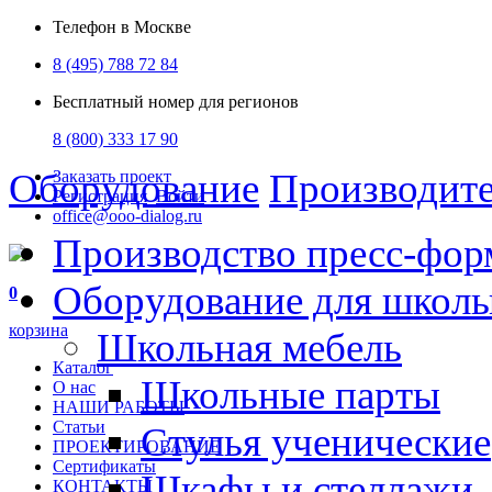
Телефон в Москве
8 (495) 788 72 84
Бесплатный номер для регионов
8 (800) 333 17 90
Оборудование
Производит
Заказать проект
Регистрация
Войти
office@ooo-dialog.ru
Производство пресс-фор
Оборудование для школ
0
корзина
Школьная мебель
Каталог
Школьные парты
О нас
НАШИ РАБОТЫ
Статьи
Стулья ученические
ПРОЕКТИРОВАНИЕ
Сертификаты
Шкафы и стеллажи
КОНТАКТЫ