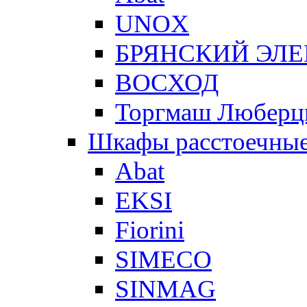
UNOX
БРЯНСКИЙ ЭЛ
ВОСХОД
Торгмаш Любер
Шкафы расстоечны
Abat
EKSI
Fiorini
SIMECO
SINMAG