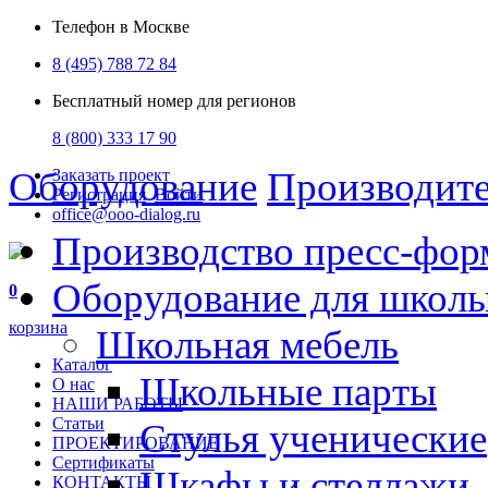
Телефон в Москве
8 (495) 788 72 84
Бесплатный номер для регионов
8 (800) 333 17 90
Оборудование
Производит
Заказать проект
Регистрация
Войти
office@ooo-dialog.ru
Производство пресс-фор
Оборудование для школ
0
корзина
Школьная мебель
Каталог
Школьные парты
О нас
НАШИ РАБОТЫ
Статьи
Стулья ученические
ПРОЕКТИРОВАНИЕ
Сертификаты
Шкафы и стеллажи
КОНТАКТЫ