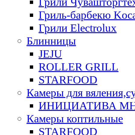
Грили Чувашторгте
Гриль-барбекю Koca
Грили Electrolux
Блинницы
JEJU
ROLLER GRILL
STARFOOD
Камеры для вяления,с
ИНИЦИАТИВА М
Камеры коптильные
STARFOOD