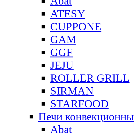
Abat
ATESY
CUPPONE
GAM
GGF
JEJU
ROLLER GRILL
SIRMAN
STARFOOD
Печи конвекционны
Abat