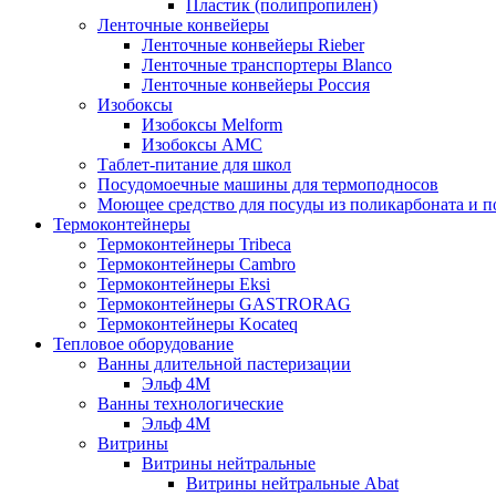
Пластик (полипропилен)
Ленточные конвейеры
Ленточные конвейеры Rieber
Ленточные транспортеры Blanco
Ленточные конвейеры Россия
Изобоксы
Изобоксы Melform
Изобоксы AMC
Таблет-питание для школ
Посудомоечные машины для термоподносов
Моющее средство для посуды из поликарбоната и 
Термоконтейнеры
Термоконтейнеры Tribeca
Термоконтейнеры Cambro
Термоконтейнеры Eksi
Термоконтейнеры GASTRORAG
Термоконтейнеры Kocateq
Тепловое оборудование
Ванны длительной пастеризации
Эльф 4М
Ванны технологические
Эльф 4М
Витрины
Витрины нейтральные
Витрины нейтральные Abat