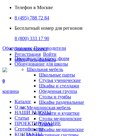
Телефон в Москве
8 (495) 788 72 84
Бесплатный номер для регионов
8 (800) 333 17 90
Оборудование
Производители
Заказать проект
Регистрация
Войти
Производство пресс-форм
office@ooo-dialog.ru
Оборудование для школы
Школьная мебель
Школьные парты
Стулья ученические
0
Шкафы и стеллажи
корзина
Обеденная группа
Столы и тумбы
Каталог
Шкафы раздевальные
О нас
Медицинская мебель
НАШИ РАБОТЫ
Кровати и кушетки
Статьи
Столы медицинские
ПРОЕКТИРОВАНИЕ
Тумбы
Сертификаты
Шкафы медицинские
КОНТАКТЫ
Интерактивные системы