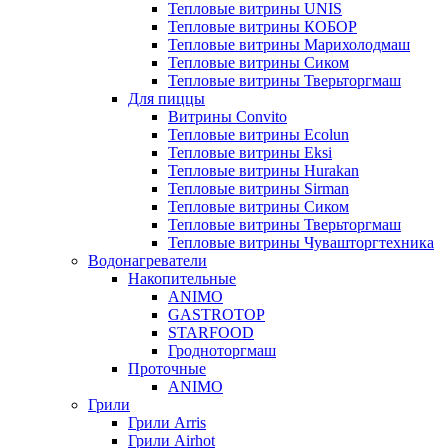
Тепловые витрины UNIS
Тепловые витрины КОБОР
Тепловые витрины Марихолодмаш
Тепловые витрины Сиком
Тепловые витрины Тверьторгмаш
Для пиццы
Витрины Convito
Тепловые витрины Ecolun
Тепловые витрины Eksi
Тепловые витрины Hurakan
Тепловые витрины Sirman
Тепловые витрины Сиком
Тепловые витрины Тверьторгмаш
Тепловые витрины Чувашторгтехника
Водонагреватели
Накопительные
ANIMO
GASTROTOP
STARFOOD
Гродноторгмаш
Проточные
ANIMO
Грили
Грили Arris
Грили Airhot