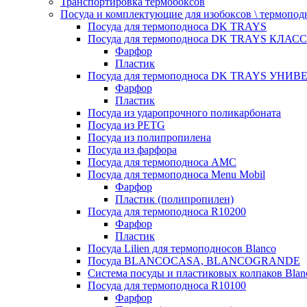
Транспортировка термобоксов
Посуда и комплектующие для изобоксов \ термопод
Посуда для термоподноса DK TRAYS
Посуда для термоподноса DK TRAYS КЛАСС
Фарфор
Пластик
Посуда для термоподноса DK TRAYS УНИВЕ
Фарфор
Пластик
Посуда из ударопрочного поликарбоната
Посуда из PETG
Посуда из полипропилена
Посуда из фарфора
Посуда для термоподноса AMC
Посуда для термоподноса Menu Mobil
Фарфор
Пластик (полипропилен)
Посуда для термоподноса R10200
Фарфор
Пластик
Посуда Lilien для термоподносов Blanco
Посуда BLANCOCASA, BLANCOGRANDE
Система посуды и пластиковых колпаков Blan
Посуда для термоподноса R10100
Фарфор