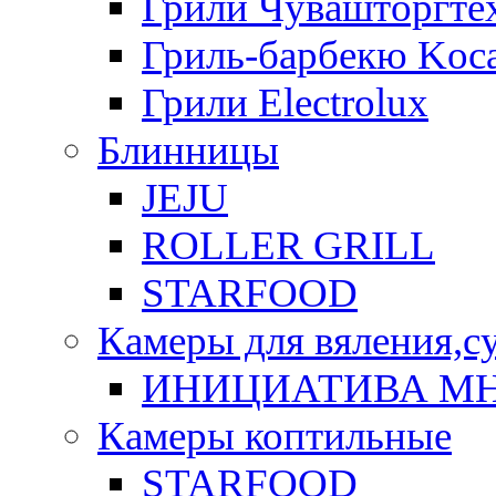
Грили Чувашторгте
Гриль-барбекю Koca
Грили Electrolux
Блинницы
JEJU
ROLLER GRILL
STARFOOD
Камеры для вяления,с
ИНИЦИАТИВА М
Камеры коптильные
STARFOOD