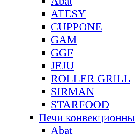
Abat
ATESY
CUPPONE
GAM
GGF
JEJU
ROLLER GRILL
SIRMAN
STARFOOD
Печи конвекционны
Abat