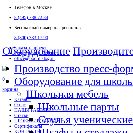
Телефон в Москве
8 (495) 788 72 84
Бесплатный номер для регионов
8 (800) 333 17 90
Оборудование
Производит
Заказать проект
Регистрация
Войти
office@ooo-dialog.ru
Производство пресс-фор
Оборудование для школ
0
корзина
Школьная мебель
Каталог
Школьные парты
О нас
НАШИ РАБОТЫ
Статьи
Стулья ученические
ПРОЕКТИРОВАНИЕ
Сертификаты
Шкафы и стеллажи
КОНТАКТЫ