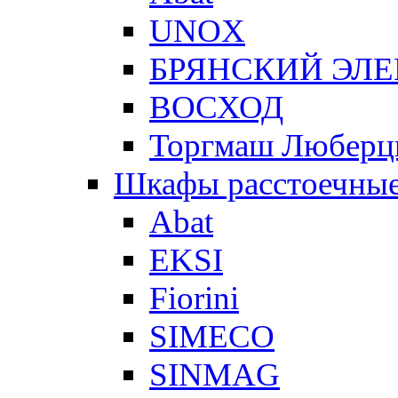
UNOX
БРЯНСКИЙ ЭЛ
ВОСХОД
Торгмаш Любер
Шкафы расстоечны
Abat
EKSI
Fiorini
SIMECO
SINMAG