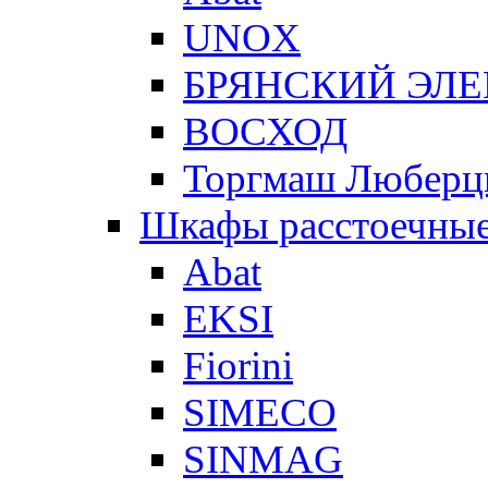
UNOX
БРЯНСКИЙ ЭЛ
ВОСХОД
Торгмаш Любер
Шкафы расстоечны
Abat
EKSI
Fiorini
SIMECO
SINMAG