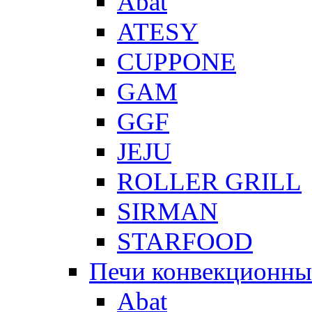
Abat
ATESY
CUPPONE
GAM
GGF
JEJU
ROLLER GRILL
SIRMAN
STARFOOD
Печи конвекционны
Abat