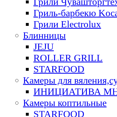
Грили Чувашторгте
Гриль-барбекю Koca
Грили Electrolux
Блинницы
JEJU
ROLLER GRILL
STARFOOD
Камеры для вяления,с
ИНИЦИАТИВА М
Камеры коптильные
STARFOOD