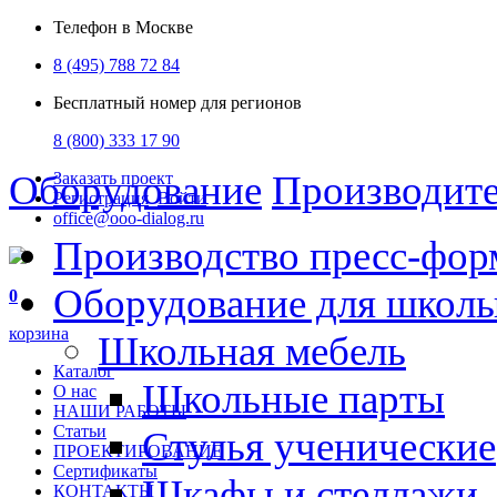
Телефон в Москве
8 (495) 788 72 84
Бесплатный номер для регионов
8 (800) 333 17 90
Оборудование
Производит
Заказать проект
Регистрация
Войти
office@ooo-dialog.ru
Производство пресс-фор
Оборудование для школ
0
корзина
Школьная мебель
Каталог
Школьные парты
О нас
НАШИ РАБОТЫ
Статьи
Стулья ученические
ПРОЕКТИРОВАНИЕ
Сертификаты
Шкафы и стеллажи
КОНТАКТЫ