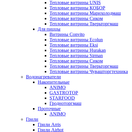
Тепловые витрины UNIS
Тепловые витрины КОБОР
Тепловые витрины Марихолодмаш
Тепловые витрины Сиком
Тепловые витрины Тверьторгмаш
Для пиццы
Витрины Convito
Тепловые витрины Ecolun
Тепловые витрины Eksi
Тепловые витрины Hurakan
Тепловые витрины Sirman
Тепловые витрины Сиком
Тепловые витрины Тверьторгмаш
Тепловые витрины Чувашторгтехника
Водонагреватели
Накопительные
ANIMO
GASTROTOP
STARFOOD
Гродноторгмаш
Проточные
ANIMO
Грили
Грили Arris
Грили Airhot