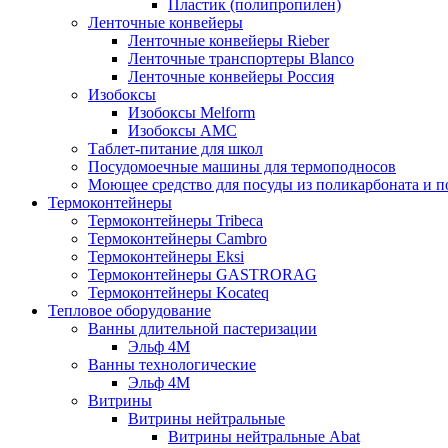
Пластик (полипропилен)
Ленточные конвейеры
Ленточные конвейеры Rieber
Ленточные транспортеры Blanco
Ленточные конвейеры Россия
Изобоксы
Изобоксы Melform
Изобоксы AMC
Таблет-питание для школ
Посудомоечные машины для термоподносов
Моющее средство для посуды из поликарбоната и 
Термоконтейнеры
Термоконтейнеры Tribeca
Термоконтейнеры Cambro
Термоконтейнеры Eksi
Термоконтейнеры GASTRORAG
Термоконтейнеры Kocateq
Тепловое оборудование
Ванны длительной пастеризации
Эльф 4М
Ванны технологические
Эльф 4М
Витрины
Витрины нейтральные
Витрины нейтральные Abat