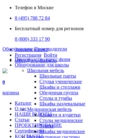
Телефон в Москве
8 (495) 788 72 84
Бесплатный номер для регионов
8 (800) 333 17 90
Оборудование
Производители
Заказать проект
Регистрация
Войти
Производство пресс-форм
office@ooo-dialog.ru
Оборудование для школы
Школьная мебель
Школьные парты
Стулья ученические
0
Шкафы и стеллажи
корзина
Обеденная группа
Столы и тумбы
Каталог
Шкафы раздевальные
О нас
Медицинская мебель
НАШИ РАБОТЫ
Кровати и кушетки
Статьи
Столы медицинские
ПРОЕКТИРОВАНИЕ
Тумбы
Сертификаты
Шкафы медицинские
КОНТАКТЫ
Интерактивные системы