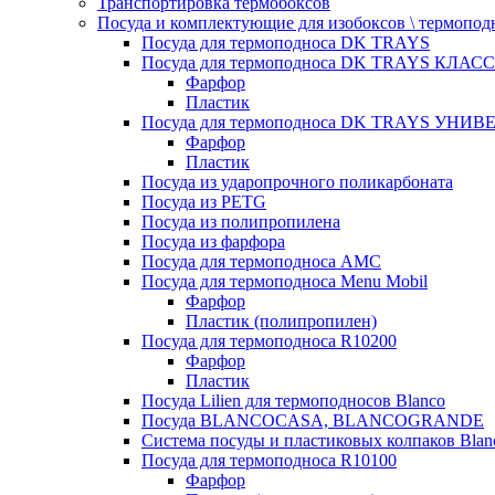
Транспортировка термобоксов
Посуда и комплектующие для изобоксов \ термопод
Посуда для термоподноса DK TRAYS
Посуда для термоподноса DK TRAYS КЛАСС
Фарфор
Пластик
Посуда для термоподноса DK TRAYS УНИВЕ
Фарфор
Пластик
Посуда из ударопрочного поликарбоната
Посуда из PETG
Посуда из полипропилена
Посуда из фарфора
Посуда для термоподноса AMC
Посуда для термоподноса Menu Mobil
Фарфор
Пластик (полипропилен)
Посуда для термоподноса R10200
Фарфор
Пластик
Посуда Lilien для термоподносов Blanco
Посуда BLANCOCASA, BLANCOGRANDE
Система посуды и пластиковых колпаков Blan
Посуда для термоподноса R10100
Фарфор