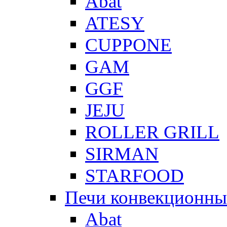
Abat
ATESY
CUPPONE
GAM
GGF
JEJU
ROLLER GRILL
SIRMAN
STARFOOD
Печи конвекционны
Abat