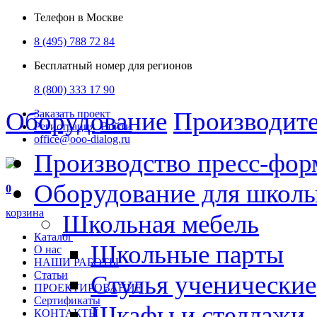
Телефон в Москве
8 (495) 788 72 84
Бесплатный номер для регионов
8 (800) 333 17 90
Оборудование
Производит
Заказать проект
Регистрация
Войти
office@ooo-dialog.ru
Производство пресс-фор
Оборудование для школ
0
корзина
Школьная мебель
Каталог
Школьные парты
О нас
НАШИ РАБОТЫ
Статьи
Стулья ученические
ПРОЕКТИРОВАНИЕ
Сертификаты
Шкафы и стеллажи
КОНТАКТЫ