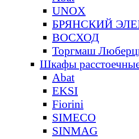
UNOX
БРЯНСКИЙ ЭЛ
ВОСХОД
Торгмаш Любер
Шкафы расстоечны
Abat
EKSI
Fiorini
SIMECO
SINMAG