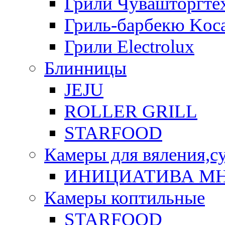
Грили Чувашторгте
Гриль-барбекю Koca
Грили Electrolux
Блинницы
JEJU
ROLLER GRILL
STARFOOD
Камеры для вяления,с
ИНИЦИАТИВА М
Камеры коптильные
STARFOOD