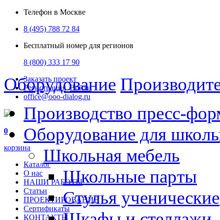
Телефон в Москве
8 (495) 788 72 84
Бесплатный номер для регионов
8 (800) 333 17 90
Оборудование
Производит
Заказать проект
Регистрация
Войти
office@ooo-dialog.ru
Производство пресс-фор
Оборудование для школ
0
корзина
Школьная мебель
Каталог
Школьные парты
О нас
НАШИ РАБОТЫ
Статьи
Стулья ученические
ПРОЕКТИРОВАНИЕ
Сертификаты
Шкафы и стеллажи
КОНТАКТЫ