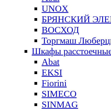
UNOX
БРЯНСКИЙ ЭЛ
ВОСХОД
Торгмаш Любер
Шкафы расстоечны
Abat
EKSI
Fiorini
SIMECO
SINMAG