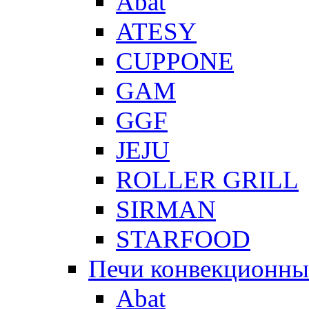
Abat
ATESY
CUPPONE
GAM
GGF
JEJU
ROLLER GRILL
SIRMAN
STARFOOD
Печи конвекционны
Abat