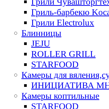
Грили Чувашторгте
Гриль-барбекю Koca
Грили Electrolux
Блинницы
JEJU
ROLLER GRILL
STARFOOD
Камеры для вяления,с
ИНИЦИАТИВА М
Камеры коптильные
STARFOOD