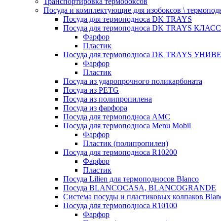
Транспортировка термобоксов
Посуда и комплектующие для изобоксов \ термопод
Посуда для термоподноса DK TRAYS
Посуда для термоподноса DK TRAYS КЛАСС
Фарфор
Пластик
Посуда для термоподноса DK TRAYS УНИВЕ
Фарфор
Пластик
Посуда из ударопрочного поликарбоната
Посуда из PETG
Посуда из полипропилена
Посуда из фарфора
Посуда для термоподноса AMC
Посуда для термоподноса Menu Mobil
Фарфор
Пластик (полипропилен)
Посуда для термоподноса R10200
Фарфор
Пластик
Посуда Lilien для термоподносов Blanco
Посуда BLANCOCASA, BLANCOGRANDE
Система посуды и пластиковых колпаков Blan
Посуда для термоподноса R10100
Фарфор