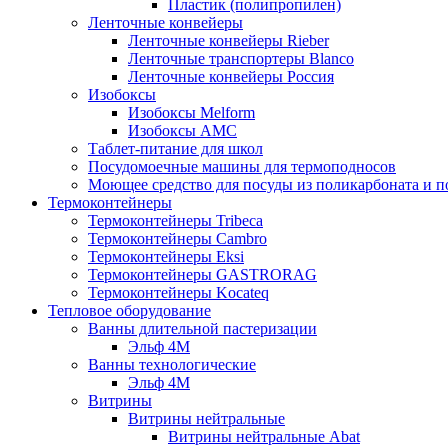
Пластик (полипропилен)
Ленточные конвейеры
Ленточные конвейеры Rieber
Ленточные транспортеры Blanco
Ленточные конвейеры Россия
Изобоксы
Изобоксы Melform
Изобоксы AMC
Таблет-питание для школ
Посудомоечные машины для термоподносов
Моющее средство для посуды из поликарбоната и 
Термоконтейнеры
Термоконтейнеры Tribeca
Термоконтейнеры Cambro
Термоконтейнеры Eksi
Термоконтейнеры GASTRORAG
Термоконтейнеры Kocateq
Тепловое оборудование
Ванны длительной пастеризации
Эльф 4М
Ванны технологические
Эльф 4М
Витрины
Витрины нейтральные
Витрины нейтральные Abat