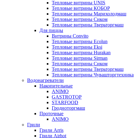
Тепловые витрины UNIS
Тепловые витрины КОБОР
Тепловые витрины Марихолодмаш
Тепловые витрины Сиком
Тепловые витрины Тверьторгмаш
Для пиццы
Витрины Convito
Тепловые витрины Ecolun
Тепловые витрины Eksi
Тепловые витрины Hurakan
Тепловые витрины Sirman
Тепловые витрины Сиком
Тепловые витрины Тверьторгмаш
Тепловые витрины Чувашторгтехника
Водонагреватели
Накопительные
ANIMO
GASTROTOP
STARFOOD
Гродноторгмаш
Проточные
ANIMO
Грили
Грили Arris
Грили Airhot