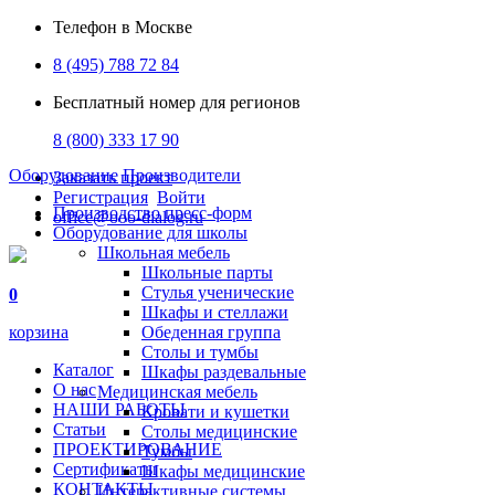
Телефон в Москве
8 (495) 788 72 84
Бесплатный номер для регионов
8 (800) 333 17 90
Оборудование
Производители
Заказать проект
Регистрация
Войти
Производство пресс-форм
office@ooo-dialog.ru
Оборудование для школы
Школьная мебель
Школьные парты
Стулья ученические
0
Шкафы и стеллажи
корзина
Обеденная группа
Столы и тумбы
Каталог
Шкафы раздевальные
О нас
Медицинская мебель
НАШИ РАБОТЫ
Кровати и кушетки
Статьи
Столы медицинские
ПРОЕКТИРОВАНИЕ
Тумбы
Сертификаты
Шкафы медицинские
КОНТАКТЫ
Интерактивные системы