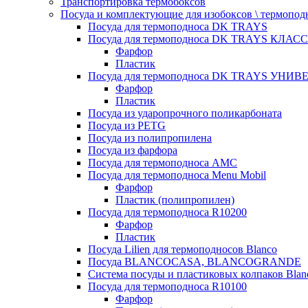
Транспортировка термобоксов
Посуда и комплектующие для изобоксов \ термопод
Посуда для термоподноса DK TRAYS
Посуда для термоподноса DK TRAYS КЛАСС
Фарфор
Пластик
Посуда для термоподноса DK TRAYS УНИВЕ
Фарфор
Пластик
Посуда из ударопрочного поликарбоната
Посуда из PETG
Посуда из полипропилена
Посуда из фарфора
Посуда для термоподноса AMC
Посуда для термоподноса Menu Mobil
Фарфор
Пластик (полипропилен)
Посуда для термоподноса R10200
Фарфор
Пластик
Посуда Lilien для термоподносов Blanco
Посуда BLANCOCASA, BLANCOGRANDE
Система посуды и пластиковых колпаков Blan
Посуда для термоподноса R10100
Фарфор