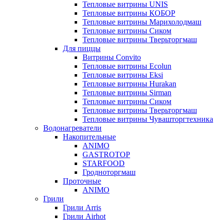
Тепловые витрины UNIS
Тепловые витрины КОБОР
Тепловые витрины Марихолодмаш
Тепловые витрины Сиком
Тепловые витрины Тверьторгмаш
Для пиццы
Витрины Convito
Тепловые витрины Ecolun
Тепловые витрины Eksi
Тепловые витрины Hurakan
Тепловые витрины Sirman
Тепловые витрины Сиком
Тепловые витрины Тверьторгмаш
Тепловые витрины Чувашторгтехника
Водонагреватели
Накопительные
ANIMO
GASTROTOP
STARFOOD
Гродноторгмаш
Проточные
ANIMO
Грили
Грили Arris
Грили Airhot