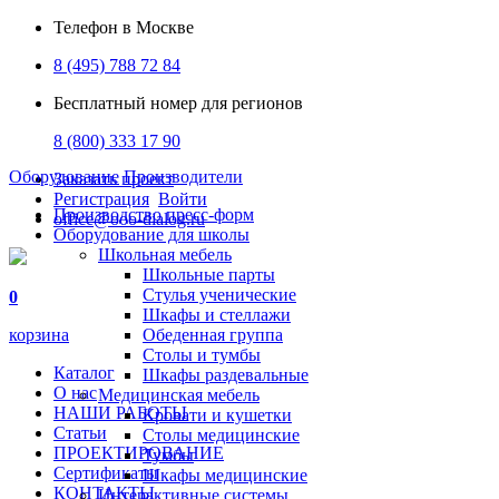
Телефон в Москве
8 (495) 788 72 84
Бесплатный номер для регионов
8 (800) 333 17 90
Оборудование
Производители
Заказать проект
Регистрация
Войти
Производство пресс-форм
office@ooo-dialog.ru
Оборудование для школы
Школьная мебель
Школьные парты
Стулья ученические
0
Шкафы и стеллажи
корзина
Обеденная группа
Столы и тумбы
Каталог
Шкафы раздевальные
О нас
Медицинская мебель
НАШИ РАБОТЫ
Кровати и кушетки
Статьи
Столы медицинские
ПРОЕКТИРОВАНИЕ
Тумбы
Сертификаты
Шкафы медицинские
КОНТАКТЫ
Интерактивные системы