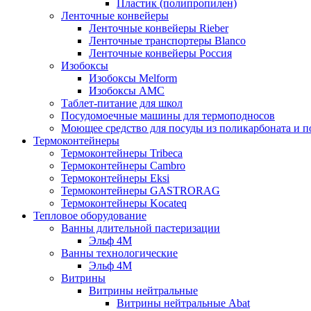
Пластик (полипропилен)
Ленточные конвейеры
Ленточные конвейеры Rieber
Ленточные транспортеры Blanco
Ленточные конвейеры Россия
Изобоксы
Изобоксы Melform
Изобоксы AMC
Таблет-питание для школ
Посудомоечные машины для термоподносов
Моющее средство для посуды из поликарбоната и 
Термоконтейнеры
Термоконтейнеры Tribeca
Термоконтейнеры Cambro
Термоконтейнеры Eksi
Термоконтейнеры GASTRORAG
Термоконтейнеры Kocateq
Тепловое оборудование
Ванны длительной пастеризации
Эльф 4М
Ванны технологические
Эльф 4М
Витрины
Витрины нейтральные
Витрины нейтральные Abat