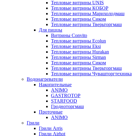
Тепловые витрины UNIS
Тепловые витрины КОБОР
Тепловые витрины Марихолодмаш
Тепловые витрины Сиком
Тепловые витрины Тверьторгмаш
Для пиццы
Витрины Convito
Тепловые витрины Ecolun
Тепловые витрины Eksi
Тепловые витрины Hurakan
Тепловые витрины Sirman
Тепловые витрины Сиком
Тепловые витрины Тверьторгмаш
Тепловые витрины Чувашторгтехника
Водонагреватели
Накопительные
ANIMO
GASTROTOP
STARFOOD
Гродноторгмаш
Проточные
ANIMO
Грили
Грили Arris
Грили Airhot