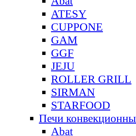
Abat
ATESY
CUPPONE
GAM
GGF
JEJU
ROLLER GRILL
SIRMAN
STARFOOD
Печи конвекционны
Abat