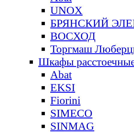
UNOX
БРЯНСКИЙ ЭЛ
ВОСХОД
Торгмаш Любер
Шкафы расстоечны
Abat
EKSI
Fiorini
SIMECO
SINMAG