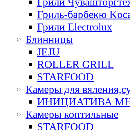
Грили Чувашторгте
Гриль-барбекю Koca
Грили Electrolux
Блинницы
JEJU
ROLLER GRILL
STARFOOD
Камеры для вяления,с
ИНИЦИАТИВА М
Камеры коптильные
STARFOOD