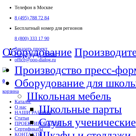
Телефон в Москве
8 (495) 788 72 84
Бесплатный номер для регионов
8 (800) 333 17 90
Оборудование
Производит
Заказать проект
Регистрация
Войти
office@ooo-dialog.ru
Производство пресс-фор
Оборудование для школ
0
корзина
Школьная мебель
Каталог
Школьные парты
О нас
НАШИ РАБОТЫ
Статьи
Стулья ученические
ПРОЕКТИРОВАНИЕ
Сертификаты
Шкафы и стеллажи
КОНТАКТЫ