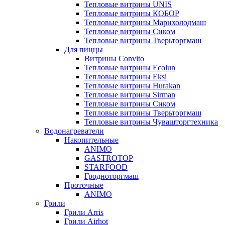
Тепловые витрины UNIS
Тепловые витрины КОБОР
Тепловые витрины Марихолодмаш
Тепловые витрины Сиком
Тепловые витрины Тверьторгмаш
Для пиццы
Витрины Convito
Тепловые витрины Ecolun
Тепловые витрины Eksi
Тепловые витрины Hurakan
Тепловые витрины Sirman
Тепловые витрины Сиком
Тепловые витрины Тверьторгмаш
Тепловые витрины Чувашторгтехника
Водонагреватели
Накопительные
ANIMO
GASTROTOP
STARFOOD
Гродноторгмаш
Проточные
ANIMO
Грили
Грили Arris
Грили Airhot