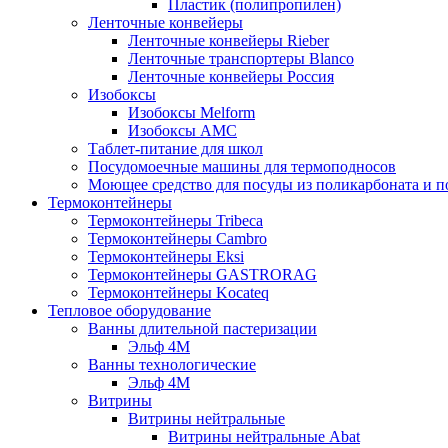
Пластик (полипропилен)
Ленточные конвейеры
Ленточные конвейеры Rieber
Ленточные транспортеры Blanco
Ленточные конвейеры Россия
Изобоксы
Изобоксы Melform
Изобоксы AMC
Таблет-питание для школ
Посудомоечные машины для термоподносов
Моющее средство для посуды из поликарбоната и 
Термоконтейнеры
Термоконтейнеры Tribeca
Термоконтейнеры Cambro
Термоконтейнеры Eksi
Термоконтейнеры GASTRORAG
Термоконтейнеры Kocateq
Тепловое оборудование
Ванны длительной пастеризации
Эльф 4М
Ванны технологические
Эльф 4М
Витрины
Витрины нейтральные
Витрины нейтральные Abat