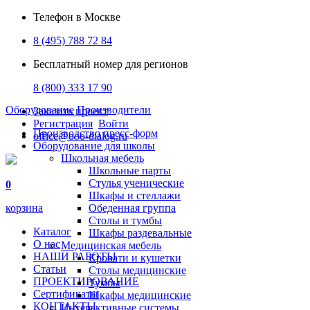
Телефон в Москве
8 (495) 788 72 84
Бесплатный номер для регионов
8 (800) 333 17 90
Оборудование
Производители
Заказать проект
Регистрация
Войти
Производство пресс-форм
office@ooo-dialog.ru
Оборудование для школы
Школьная мебель
Школьные парты
Стулья ученические
0
Шкафы и стеллажи
корзина
Обеденная группа
Столы и тумбы
Каталог
Шкафы раздевальные
О нас
Медицинская мебель
НАШИ РАБОТЫ
Кровати и кушетки
Статьи
Столы медицинские
ПРОЕКТИРОВАНИЕ
Тумбы
Сертификаты
Шкафы медицинские
КОНТАКТЫ
Интерактивные системы