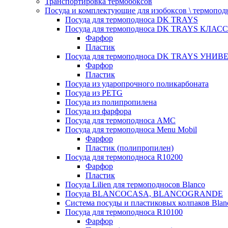
Транспортировка термобоксов
Посуда и комплектующие для изобоксов \ термопод
Посуда для термоподноса DK TRAYS
Посуда для термоподноса DK TRAYS КЛАСС
Фарфор
Пластик
Посуда для термоподноса DK TRAYS УНИВЕ
Фарфор
Пластик
Посуда из ударопрочного поликарбоната
Посуда из PETG
Посуда из полипропилена
Посуда из фарфора
Посуда для термоподноса AMC
Посуда для термоподноса Menu Mobil
Фарфор
Пластик (полипропилен)
Посуда для термоподноса R10200
Фарфор
Пластик
Посуда Lilien для термоподносов Blanco
Посуда BLANCOCASA, BLANCOGRANDE
Система посуды и пластиковых колпаков Blan
Посуда для термоподноса R10100
Фарфор