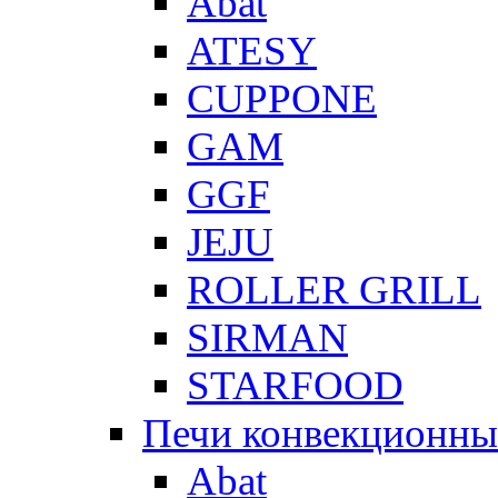
Abat
ATESY
CUPPONE
GAM
GGF
JEJU
ROLLER GRILL
SIRMAN
STARFOOD
Печи конвекционны
Abat