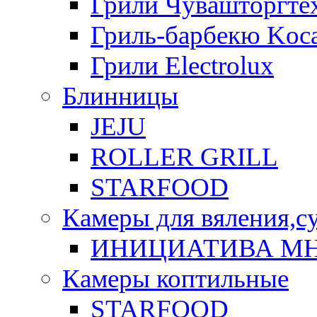
Грили Чувашторгте
Гриль-барбекю Koca
Грили Electrolux
Блинницы
JEJU
ROLLER GRILL
STARFOOD
Камеры для вяления,с
ИНИЦИАТИВА М
Камеры коптильные
STARFOOD