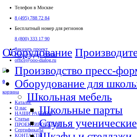
Телефон в Москве
8 (495) 788 72 84
Бесплатный номер для регионов
8 (800) 333 17 90
Оборудование
Производит
Заказать проект
Регистрация
Войти
office@ooo-dialog.ru
Производство пресс-фор
Оборудование для школ
0
корзина
Школьная мебель
Каталог
Школьные парты
О нас
НАШИ РАБОТЫ
Статьи
Стулья ученические
ПРОЕКТИРОВАНИЕ
Сертификаты
Шкафы и стеллажи
КОНТАКТЫ