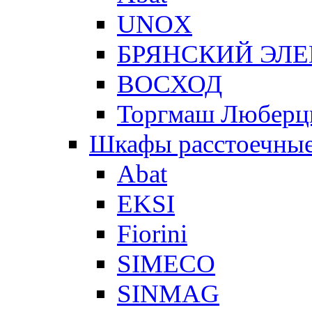
UNOX
БРЯНСКИЙ ЭЛ
ВОСХОД
Торгмаш Любер
Шкафы расстоечны
Abat
EKSI
Fiorini
SIMECO
SINMAG