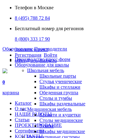
Телефон в Москве
8 (495) 788 72 84
Бесплатный номер для регионов
8 (800) 333 17 90
Оборудование
Производители
Заказать проект
Регистрация
Войти
Производство пресс-форм
office@ooo-dialog.ru
Оборудование для школы
Школьная мебель
Школьные парты
Стулья ученические
0
Шкафы и стеллажи
корзина
Обеденная группа
Столы и тумбы
Каталог
Шкафы раздевальные
О нас
Медицинская мебель
НАШИ РАБОТЫ
Кровати и кушетки
Статьи
Столы медицинские
ПРОЕКТИРОВАНИЕ
Тумбы
Сертификаты
Шкафы медицинские
КОНТАКТЫ
Интерактивные системы