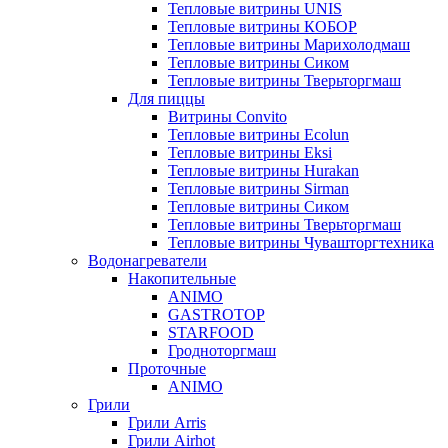
Тепловые витрины UNIS
Тепловые витрины КОБОР
Тепловые витрины Марихолодмаш
Тепловые витрины Сиком
Тепловые витрины Тверьторгмаш
Для пиццы
Витрины Convito
Тепловые витрины Ecolun
Тепловые витрины Eksi
Тепловые витрины Hurakan
Тепловые витрины Sirman
Тепловые витрины Сиком
Тепловые витрины Тверьторгмаш
Тепловые витрины Чувашторгтехника
Водонагреватели
Накопительные
ANIMO
GASTROTOP
STARFOOD
Гродноторгмаш
Проточные
ANIMO
Грили
Грили Arris
Грили Airhot