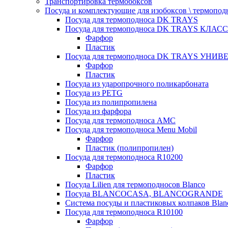
Транспортировка термобоксов
Посуда и комплектующие для изобоксов \ термопод
Посуда для термоподноса DK TRAYS
Посуда для термоподноса DK TRAYS КЛАСС
Фарфор
Пластик
Посуда для термоподноса DK TRAYS УНИВЕ
Фарфор
Пластик
Посуда из ударопрочного поликарбоната
Посуда из PETG
Посуда из полипропилена
Посуда из фарфора
Посуда для термоподноса AMC
Посуда для термоподноса Menu Mobil
Фарфор
Пластик (полипропилен)
Посуда для термоподноса R10200
Фарфор
Пластик
Посуда Lilien для термоподносов Blanco
Посуда BLANCOCASA, BLANCOGRANDE
Система посуды и пластиковых колпаков Blan
Посуда для термоподноса R10100
Фарфор