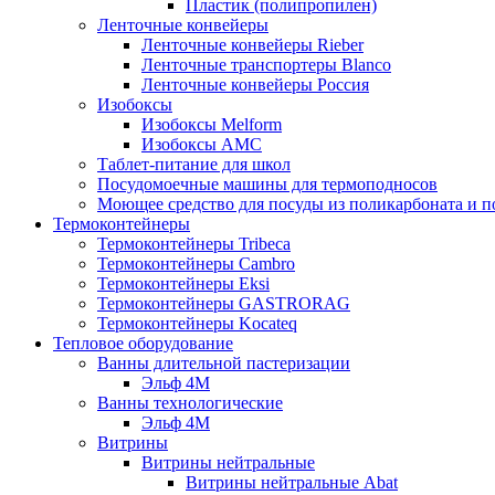
Пластик (полипропилен)
Ленточные конвейеры
Ленточные конвейеры Rieber
Ленточные транспортеры Blanco
Ленточные конвейеры Россия
Изобоксы
Изобоксы Melform
Изобоксы AMC
Таблет-питание для школ
Посудомоечные машины для термоподносов
Моющее средство для посуды из поликарбоната и 
Термоконтейнеры
Термоконтейнеры Tribeca
Термоконтейнеры Cambro
Термоконтейнеры Eksi
Термоконтейнеры GASTRORAG
Термоконтейнеры Kocateq
Тепловое оборудование
Ванны длительной пастеризации
Эльф 4М
Ванны технологические
Эльф 4М
Витрины
Витрины нейтральные
Витрины нейтральные Abat