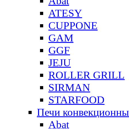
Abat
ATESY
CUPPONE
GAM
GGF
JEJU
ROLLER GRILL
SIRMAN
STARFOOD
Печи конвекционны
Abat