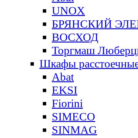
UNOX
БРЯНСКИЙ ЭЛ
ВОСХОД
Торгмаш Любер
Шкафы расстоечны
Abat
EKSI
Fiorini
SIMECO
SINMAG