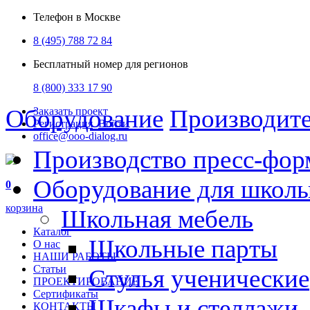
Телефон в Москве
8 (495) 788 72 84
Бесплатный номер для регионов
8 (800) 333 17 90
Оборудование
Производит
Заказать проект
Регистрация
Войти
office@ooo-dialog.ru
Производство пресс-фор
Оборудование для школ
0
корзина
Школьная мебель
Каталог
Школьные парты
О нас
НАШИ РАБОТЫ
Статьи
Стулья ученические
ПРОЕКТИРОВАНИЕ
Сертификаты
Шкафы и стеллажи
КОНТАКТЫ