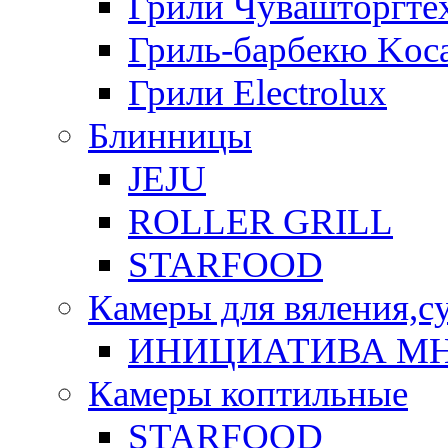
Грили Чувашторгте
Гриль-барбекю Koca
Грили Electrolux
Блинницы
JEJU
ROLLER GRILL
STARFOOD
Камеры для вяления,с
ИНИЦИАТИВА М
Камеры коптильные
STARFOOD