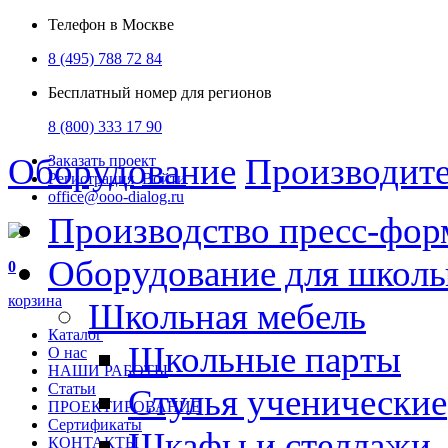
Телефон в Москве
8 (495) 788 72 84
Бесплатный номер для регионов
8 (800) 333 17 90
Оборудование
Производит
Заказать проект
Регистрация
Войти
office@ooo-dialog.ru
Производство пресс-фор
Оборудование для школ
0
корзина
Школьная мебель
Каталог
Школьные парты
О нас
НАШИ РАБОТЫ
Статьи
Стулья ученические
ПРОЕКТИРОВАНИЕ
Сертификаты
Шкафы и стеллажи
КОНТАКТЫ