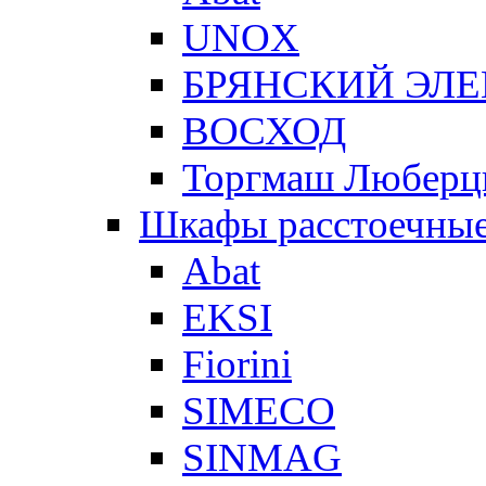
UNOX
БРЯНСКИЙ ЭЛ
ВОСХОД
Торгмаш Любер
Шкафы расстоечны
Abat
EKSI
Fiorini
SIMECO
SINMAG