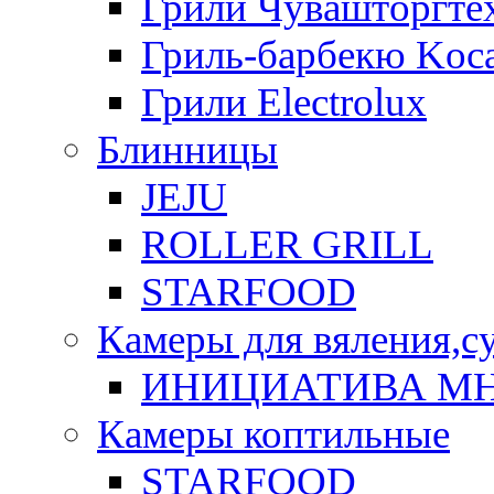
Грили Чувашторгте
Гриль-барбекю Koca
Грили Electrolux
Блинницы
JEJU
ROLLER GRILL
STARFOOD
Камеры для вяления,с
ИНИЦИАТИВА М
Камеры коптильные
STARFOOD