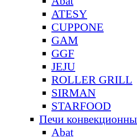
Abat
ATESY
CUPPONE
GAM
GGF
JEJU
ROLLER GRILL
SIRMAN
STARFOOD
Печи конвекционны
Abat