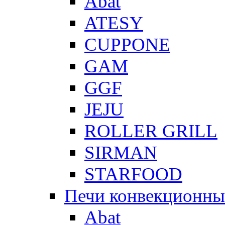
Abat
ATESY
CUPPONE
GAM
GGF
JEJU
ROLLER GRILL
SIRMAN
STARFOOD
Печи конвекционны
Abat