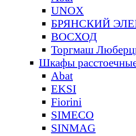
UNOX
БРЯНСКИЙ ЭЛ
ВОСХОД
Торгмаш Любер
Шкафы расстоечны
Abat
EKSI
Fiorini
SIMECO
SINMAG