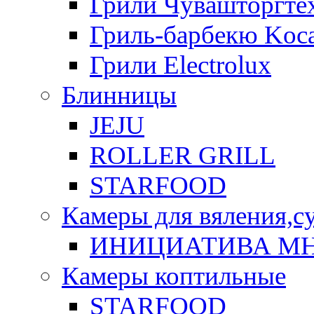
Грили Чувашторгте
Гриль-барбекю Koca
Грили Electrolux
Блинницы
JEJU
ROLLER GRILL
STARFOOD
Камеры для вяления,с
ИНИЦИАТИВА М
Камеры коптильные
STARFOOD