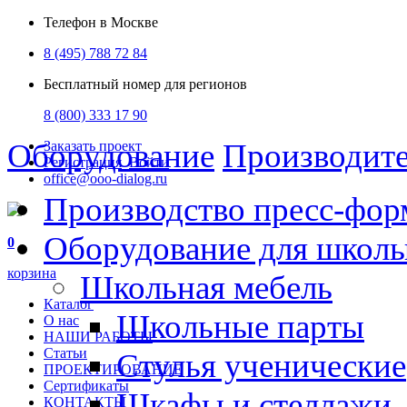
Телефон в Москве
8 (495) 788 72 84
Бесплатный номер для регионов
8 (800) 333 17 90
Оборудование
Производит
Заказать проект
Регистрация
Войти
office@ooo-dialog.ru
Производство пресс-фор
Оборудование для школ
0
корзина
Школьная мебель
Каталог
Школьные парты
О нас
НАШИ РАБОТЫ
Статьи
Стулья ученические
ПРОЕКТИРОВАНИЕ
Сертификаты
Шкафы и стеллажи
КОНТАКТЫ